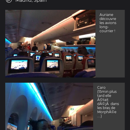
Madrid, Spain
Auriane
découvre
les avions
long-
courrier !
Caro
(15min plus
tard elle
Ã©tait
dÃ©jÃ dans
les bras de
MorphÃ©e
....)