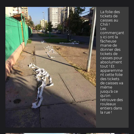
La folie des
tickets de
caisses au
Chili !
Les
commerçant
s ici ont la
fâcheuse
manie de
donner des
tickets de
caisses pour
absolument
tout ! Et
apparemme
nt cette folie
des tickets
de caisses va
même
jusqu'à ce
qu'on
retrouve des
rouleaux
entiers dans
la rue !