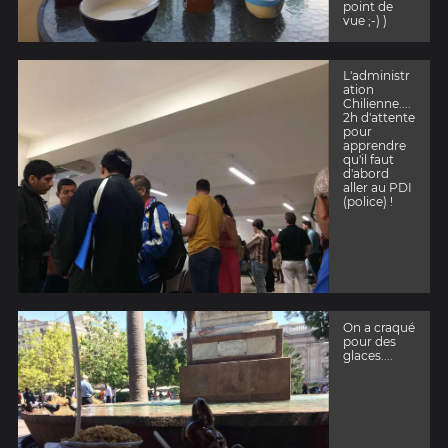
point de
vue ;-) )
L'administr
ation
Chilienne....
2h d'attente
pour
apprendre
qu'il faut
d'abord
aller au PDI
(police) !
On a craqué
pour des
glaces....