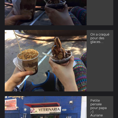
On a craqué
pour des
glaces....
Petite
pensée
pour papa
;-)
Auriane