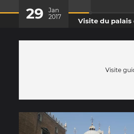
29
Jan
2017
Visite du palai
Visite gu