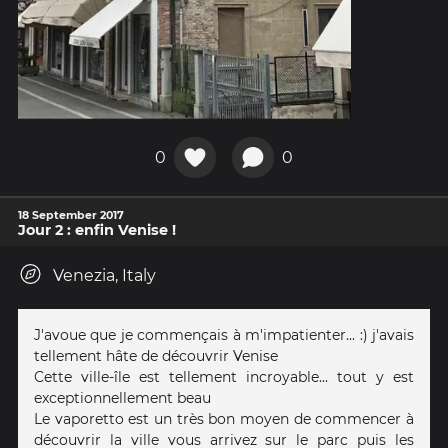
0
0
18 September 2017
Jour 2 : enfin Venise !
Venezia, Italy
J'avoue que je commençais à m'impatienter... :) j'avais
tellement hâte de découvrir Venise
Cette ville-île est tellement incroyable... tout y est
exceptionnellement beau
Le vaporetto est un très bon moyen de commencer à
découvrir la ville vous arrivez sur le parc puis les