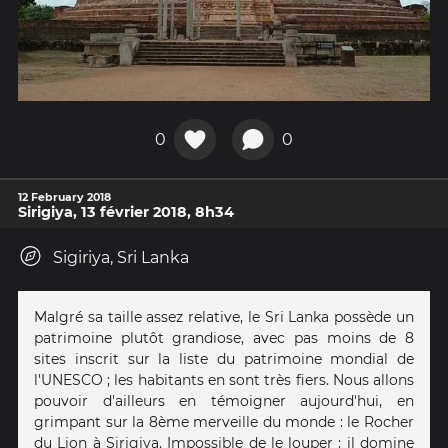
0
0
12 February 2018
Sirigiya, 13 février 2018, 8h34
Sigiriya, Sri Lanka
Malgré sa taille assez relative, le Sri Lanka possède un
patrimoine plutôt grandiose, avec pas moins de 8
sites inscrit sur la liste du patrimoine mondial de
l'UNESCO ; les habitants en sont très fiers. Nous allons
pouvoir d'ailleurs en témoigner aujourd'hui, en
grimpant sur la 8ème merveille du monde : le Rocher
du Lion à Sirigiya. Impossible de le louper : il domine