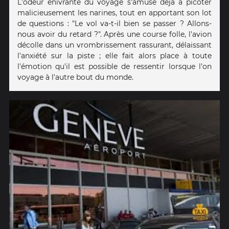
L'odeur enivrante du voyage s'amuse déjà à picoter
malicieusement les narines, tout en apportant son lot
de questions : "Le vol va-t-il bien se passer ? Allons-
nous avoir du retard ?". Après une course folle, l'avion
décolle dans un vrombrissement rassurant, délaissant
l'anxiété sur la piste ; elle fait alors place à toute
l'émotion qu'il est possible de ressentir lorsque l'on
voyage à l'autre bout du monde.