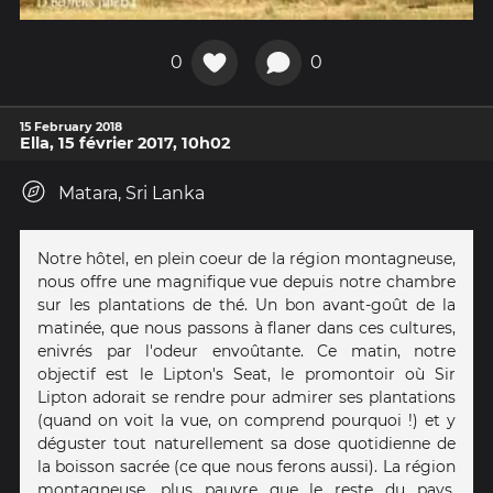
0
0
15 February 2018
Ella, 15 février 2017, 10h02
Matara, Sri Lanka
Notre hôtel, en plein coeur de la région montagneuse,
nous offre une magnifique vue depuis notre chambre
sur les plantations de thé. Un bon avant-goût de la
matinée, que nous passons à flaner dans ces cultures,
enivrés par l'odeur envoûtante. Ce matin, notre
objectif est le Lipton's Seat, le promontoir où Sir
Lipton adorait se rendre pour admirer ses plantations
(quand on voit la vue, on comprend pourquoi !) et y
déguster tout naturellement sa dose quotidienne de
la boisson sacrée (ce que nous ferons aussi). La région
montagneuse, plus pauvre que le reste du pays,