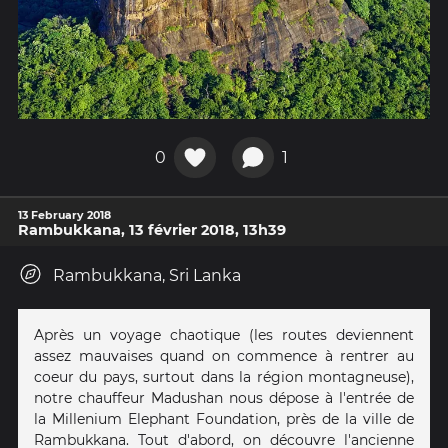
0
1
13 February 2018
Rambukkana, 13 février 2018, 13h39
Rambukkana, Sri Lanka
Après un voyage chaotique (les routes deviennent
assez mauvaises quand on commence à rentrer au
coeur du pays, surtout dans la région montagneuse),
notre chauffeur Madushan nous dépose à l'entrée de
la Millenium Elephant Foundation, près de la ville de
Rambukkana. Tout d'abord, on découvre l'ancienne