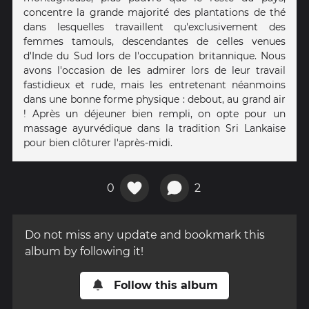
concentre la grande majorité des plantations de thé
dans lesquelles travaillent qu'exclusivement des
femmes tamouls, descendantes de celles venues
d'Inde du Sud lors de l'occupation britannique. Nous
avons l'occasion de les admirer lors de leur travail
fastidieux et rude, mais les entretenant néanmoins
dans une bonne forme physique : debout, au grand air
! Après un déjeuner bien rempli, on opte pour un
massage ayurvédique dans la tradition Sri Lankaise
pour bien clôturer l'après-midi.
0
2
Do not miss any update and bookmark this
album by following it!
Follow this album