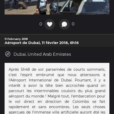
0
0
11 February 2018
Aéroport de Dubaï, 11 février 2018, 6h16
Dubai, United Arab Emirates
Après 5h48 de vol parsemées de courts sommeils,
c'est l'esprit embrumé que nous atterissons à
l'Aéroport International de Dubaï. Pourtant, il y a
interêt à avoir la tête bien accrochée quand on
parcourt les interminables couloirs du plus grand
aéroport du monde ! Malgrè tout, l'embarcation pour
le vol direct en direction de Colombo se fait
rapidement et sans encombres. Les seuls choses
apercues de l'immense ville artificielle auront été les