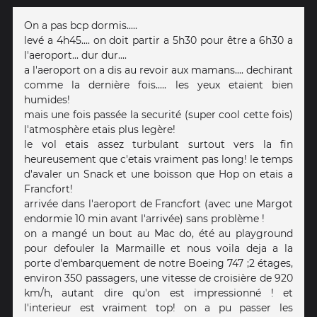
On a pas bcp dormis.....
levé a 4h45.... on doit partir a 5h30 pour être a 6h30 a
l'aeroport... dur dur....
a l'aeroport on a dis au revoir aux mamans.... dechirant
comme la dernière fois..... les yeux etaient bien
humides!
mais une fois passée la securité (super cool cette fois)
l'atmosphère etais plus legère!
le vol etais assez turbulant surtout vers la fin
heureusement que c'etais vraiment pas long! le temps
d'avaler un Snack et une boisson que Hop on etais a
Francfort!
arrivée dans l'aeroport de Francfort (avec une Margot
endormie 10 min avant l'arrivée) sans problème !
on a mangé un bout au Mac do, été au playground
pour defouler la Marmaille et nous voila deja a la
porte d'embarquement de notre Boeing 747 ;2 étages,
environ 350 passagers, une vitesse de croisière de 920
km/h, autant dire qu'on est impressionné ! et
l'interieur est vraiment top! on a pu passer les