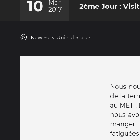
10
Mar
2ème Jour : Visi
2017
New York, United States
Nous nous
de la tem
au MET . 
nous avo
manger a
fatiguées