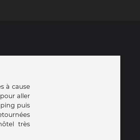
es à cause
pour aller
pping puis
etournées
ôtel très