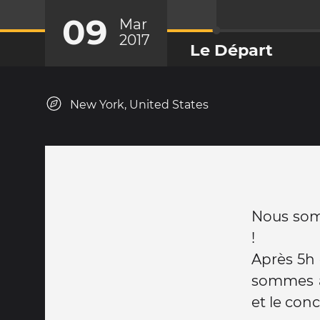
09
Mar
2017
Le Départ
New York, United States
Nous som
!
Après 5h 
sommes al
et le conc