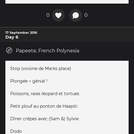
0
0
17 September 2016
Day 6
Papeete, French Polynesia
Stop (voisine de Marks place)
Plongée > génial !
Poissons, raies léopard et tortues
Petit plouf au ponton de Haapiti
Dîner crêpes avec (Sam &) Sylvie
Dodo