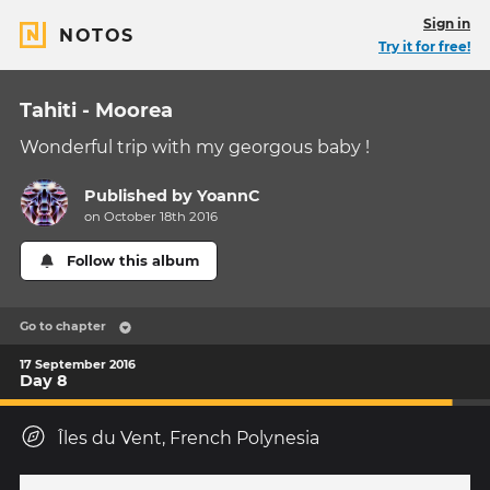
Sign in
NOTOS
Try it for free!
Tahiti - Moorea
Wonderful trip with my georgous baby !
Published by
YoannC
on October 18th 2016
Follow this album
Go to chapter
17 September 2016
Day 8
Îles du Vent, French Polynesia