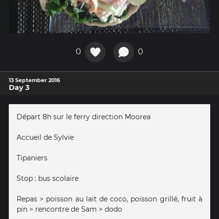
0
0
13 September 2016
Day 3
Départ 8h sur le ferry direction Moorea
Accueil de Sylvie
Tipaniers
Stop : bus scolaire
Repas > poisson au lait de coco, poisson grillé, fruit à
pin > rencontre de Sam > dodo