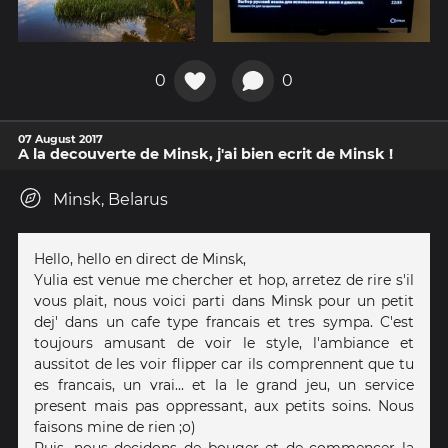
0
0
07 August 2017
A la decouverte de Minsk, j'ai bien ecrit de Minsk !
Minsk, Belarus
Hello, hello en direct de Minsk,
Yulia est venue me chercher et hop, arretez de rire s'il
vous plait, nous voici parti dans Minsk pour un petit
dej' dans un cafe type francais et tres sympa. C'est
toujours amusant de voir le style, l'ambiance et
aussitot de les voir flipper car ils comprennent que tu
es francais, un vrai... et la le grand jeu, un service
present mais pas oppressant, aux petits soins. Nous
faisons mine de rien ;o)
Puis, nous decidons de bouger et de commencer la