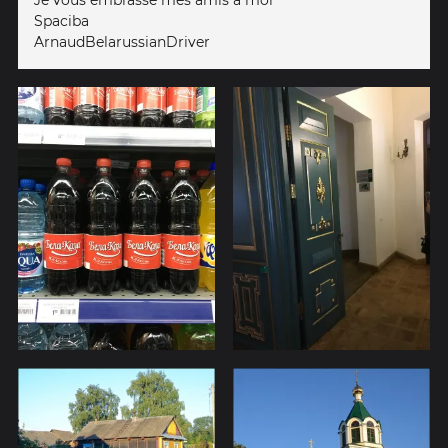
Spaciba
ArnaudBelarussianDriver