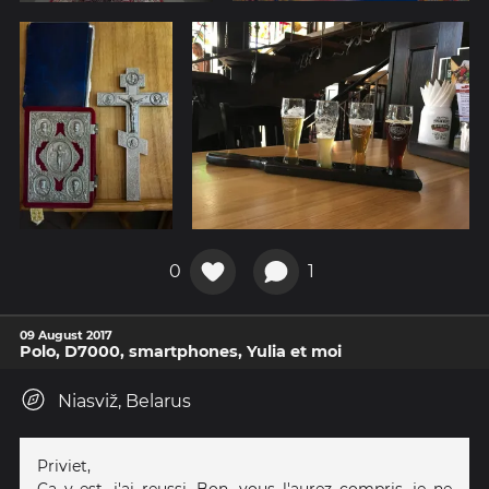
0
1
09 August 2017
Polo, D7000, smartphones, Yulia et moi
Niasviž, Belarus
Priviet,
Ca y est, j'ai reussi. Bon, vous l'aurez compris, je ne