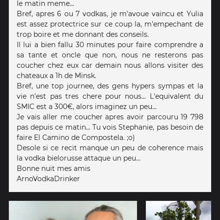
le matin meme...
Bref, apres 6 ou 7 vodkas, je m'avoue vaincu et Yulia
est assez protectrice sur ce coup la, m'empechant de
trop boire et me donnant des conseils.
Il lui a bien fallu 30 minutes pour faire comprendre a
sa tante et oncle que non, nous ne resterons pas
coucher chez eux car demain nous allons visiter des
chateaux a 1h de Minsk.
Bref, une top journee, des gens hypers sympas et la
vie n'est pas tres chere pour nous... L'equivalent du
SMIC est a 300€, alors imaginez un peu...
Je vais aller me coucher apres avoir parcouru 19 798
pas depuis ce matin... Tu vois Stephanie, pas besoin de
faire El Camino de Compostela. ;o)
Desole si ce recit manque un peu de coherence mais
la vodka bielorusse attaque un peu...
Bonne nuit mes amis
ArnoVodkaDrinker