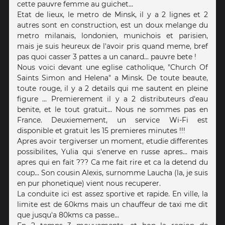
cette pauvre femme au guichet...
Etat de lieux, le metro de Minsk, il y a 2 lignes et 2
autres sont en construction, est un doux melange du
metro milanais, londonien, munichois et parisien,
mais je suis heureux de l'avoir pris quand meme, bref
pas quoi casser 3 pattes a un canard... pauvre bete !
Nous voici devant une eglise catholique, "Church Of
Saints Simon and Helena" a Minsk. De toute beaute,
toute rouge, il y a 2 details qui me sautent en pleine
figure ... Premierement il y a 2 distributeurs d'eau
benite, et le tout gratuit... Nous ne sommes pas en
France. Deuxiemement, un service Wi-Fi est
disponible et gratuit les 15 premieres minutes !!!
Apres avoir tergiverser un moment, etudie differentes
possibilites, Yulia qui s'enerve en russe apres... mais
apres qui en fait ??? Ca me fait rire et ca la detend du
coup... Son cousin Alexis, surnomme Laucha (la, je suis
en pur phonetique) vient nous recuperer.
La conduite ici est assez sportive et rapide. En ville, la
limite est de 60kms mais un chauffeur de taxi me dit
que jusqu'a 80kms ca passe...