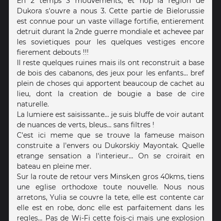
En 2 temps 3 mouvements, et hop la region de
Dukora s'ouvre a nous 3. Cette partie de Bielorussie
est connue pour un vaste village fortifie, entierement
detruit durant la 2nde guerre mondiale et achevee par
les sovietiques pour les quelques vestiges encore
fierement debouts !!!
Il reste quelques ruines mais ils ont reconstruit a base
de bois des cabanons, des jeux pour les enfants... bref
plein de choses qui apportent beaucoup de cachet au
lieu, dont la creation de bougie a base de cire
naturelle.
La lumiere est saisissante... je suis bluffe de voir autant
de nuances de verts, bleus... sans filtres !
C'est ici meme que se trouve la fameuse maison
construite a l'envers ou Dukorskiy Mayontak. Quelle
etrange sensation a l'interieur... On se croirait en
bateau en pleine mer.
Sur la route de retour vers Minsk,en gros 40kms, tiens
une eglise orthodoxe toute nouvelle. Nous nous
arretons, Yulia se couvre la tete, elle est contente car
elle est en robe, donc elle est parfaitement dans les
regles... Pas de Wi-Fi cette fois-ci mais une explosion