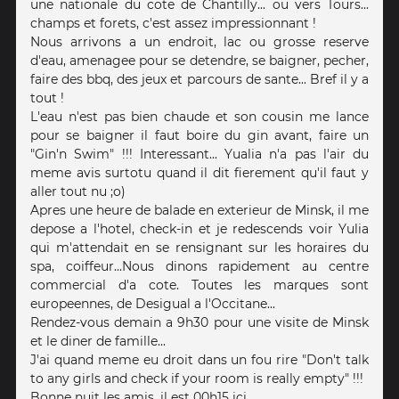
une nationale du cote de Chantilly... ou vers Tours...
champs et forets, c'est assez impressionnant !
Nous arrivons a un endroit, lac ou grosse reserve
d'eau, amenagee pour se detendre, se baigner, pecher,
faire des bbq, des jeux et parcours de sante... Bref il y a
tout !
L'eau n'est pas bien chaude et son cousin me lance
pour se baigner il faut boire du gin avant, faire un
"Gin'n Swim" !!! Interessant... Yualia n'a pas l'air du
meme avis surtotu quand il dit fierement qu'il faut y
aller tout nu ;o)
Apres une heure de balade en exterieur de Minsk, il me
depose a l'hotel, check-in et je redescends voir Yulia
qui m'attendait en se rensignant sur les horaires du
spa, coiffeur...Nous dinons rapidement au centre
commercial d'a cote. Toutes les marques sont
europeennes, de Desigual a l'Occitane...
Rendez-vous demain a 9h30 pour une visite de Minsk
et le diner de famille...
J'ai quand meme eu droit dans un fou rire "Don't talk
to any girls and check if your room is really empty" !!!
Bonne nuit les amis, il est 00h15 ici