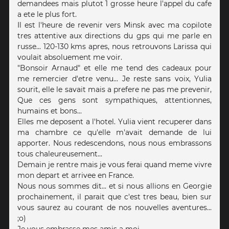
demandees mais plutot 1 grosse heure l'appel du cafe
a ete le plus fort.
Il est l'heure de revenir vers Minsk avec ma copilote
tres attentive aux directions du gps qui me parle en
russe... 120-130 kms apres, nous retrouvons Larissa qui
voulait absoluement me voir.
"Bonsoir Arnaud" et elle me tend des cadeaux pour
me remercier d'etre venu... Je reste sans voix, Yulia
sourit, elle le savait mais a prefere ne pas me prevenir,
Que ces gens sont sympathiques, attentionnes,
humains et bons...
Elles me deposent a l'hotel. Yulia vient recuperer dans
ma chambre ce qu'elle m'avait demande de lui
apporter. Nous redescendons, nous nous embrassons
tous chaleureusement...
Demain je rentre mais je vous ferai quand meme vivre
mon depart et arrivee en France.
Nous nous sommes dit... et si nous allions en Georgie
prochainement, il parait que c'est tres beau, bien sur
vous saurez au courant de nos nouvelles aventures...
;o)
Je vous embrasse mes amis a moi