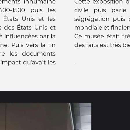
itements inhumaine
Cette exposition d
400-1500 puis les
civile puis parl
 États Unis et les
ségrégation puis 
s des États Unis et
mondiale et finale
 influencées par la
Ce musée était trè
ne. Puis vers la fin
des faits est très bie
vre les documents
'impact qu'avait les
.