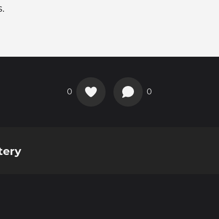
.
0
0
tery