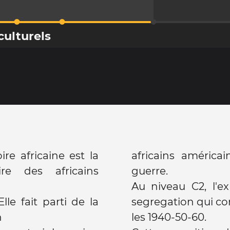
ulturels
re africaine est la
africains américa
re des africains
guerre.
Au niveau C2, l'e
lle fait parti de la
segregation qui co
n
les 1940-50-60.