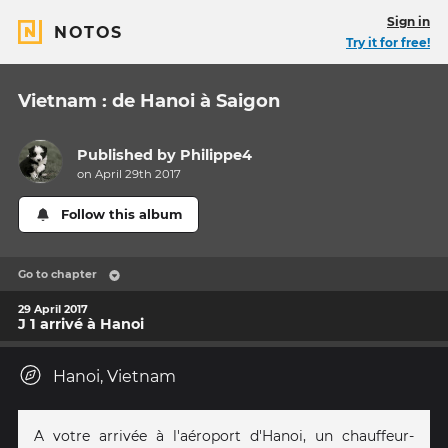
Sign in
NOTOS
Try it for free!
Vietnam : de Hanoi à Saigon
Published by
Philippe4
on April 29th 2017
Follow this album
Go to chapter
29 April 2017
J 1 arrivé à Hanoi
Hanoi, Vietnam
A votre arrivée à l'aéroport d'Hanoi, un chauffeur-