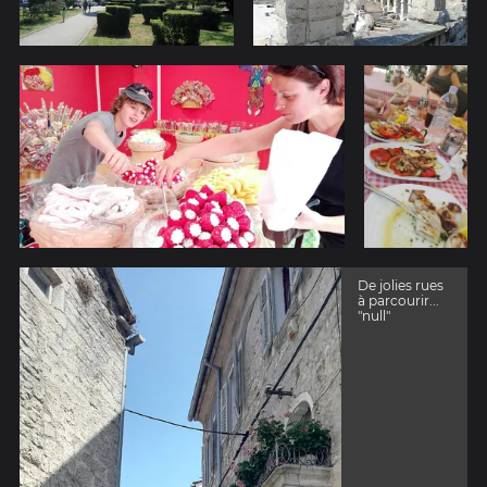
De jolies rues
à parcourir...
"null"