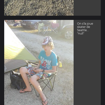
On s'la joue
skater de
Seattle...
"null"