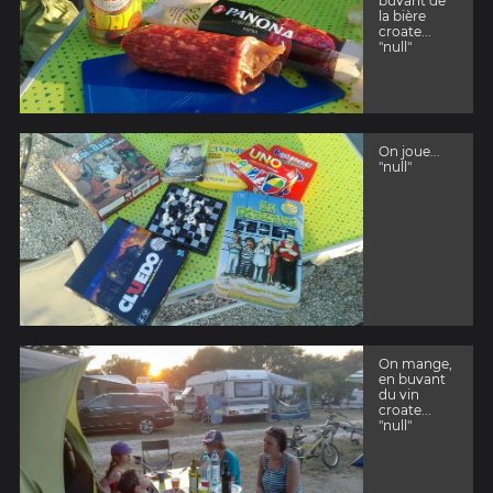
buvant de
la bière
croate...
"null"
On joue...
"null"
On mange,
en buvant
du vin
croate...
"null"