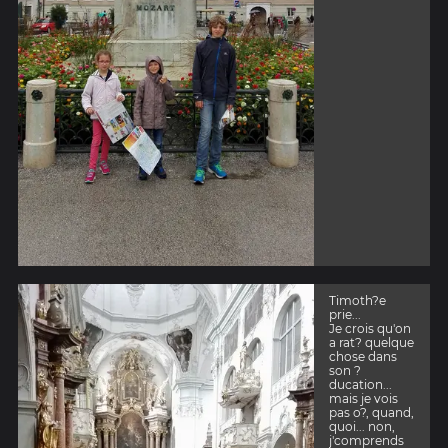
Timoth?e
prie...
Je crois qu'on
a rat? quelque
chose dans
son ?
ducation...
mais je vois
pas o?, quand,
quoi... non,
j'comprends