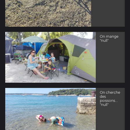
On mange
"null"
On cherche
des
poissons...
"null"