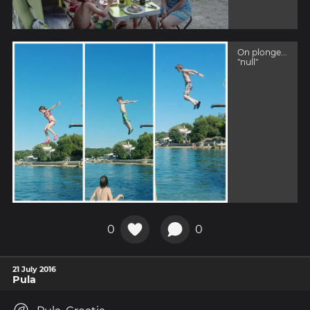
On plonge...
"null"
0
0
21 July 2016
Pula