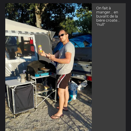
On fait à
manger... en
buvant de la
bière croate...
"null"