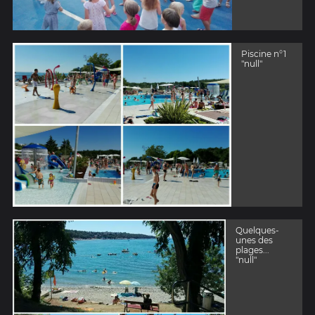
Piscine n°1
"null"
Quelques-
unes des
plages...
"null"