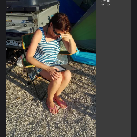
On lit...
"null"