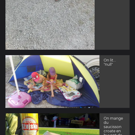
On lit...
"null"
On mange
du
saucisson
croate en