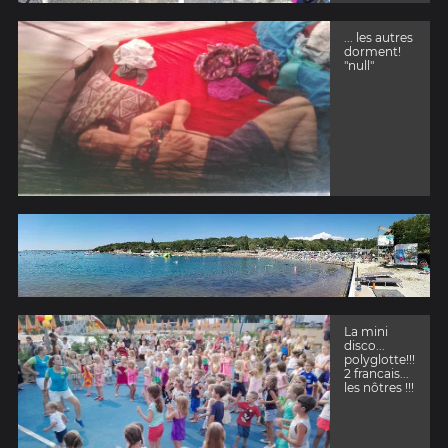
... les autres
dorment!
"null"
La mini
disco...
polyglotte!!!
2 francais...
les nôtres !!!