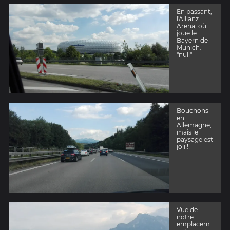
En passant,
l'Allianz
Arena, où
joue le
Bayern de
Munich.
"null"
Bouchons
en
Allemagne,
mais le
paysage est
joli!!!
Vue de
notre
emplacem