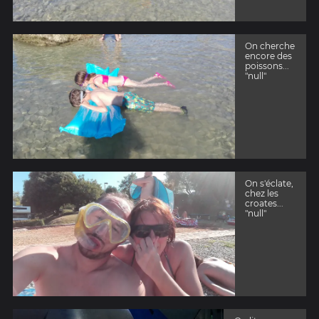
On cherche
encore des
poissons...
"null"
On s'éclate,
chez les
croates...
"null"