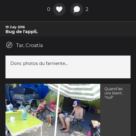
0
2
19 July 2016
Bug de l'appli,
Tar, Croatia
Donc photos du farniente...
Quand les
uns lisent...
"null"