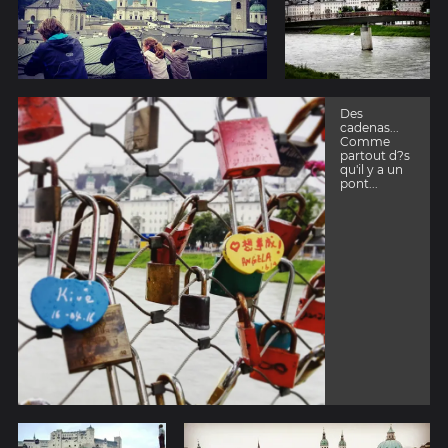
Des
cadenas...
Comme
partout d?s
qu'il y a un
pont...