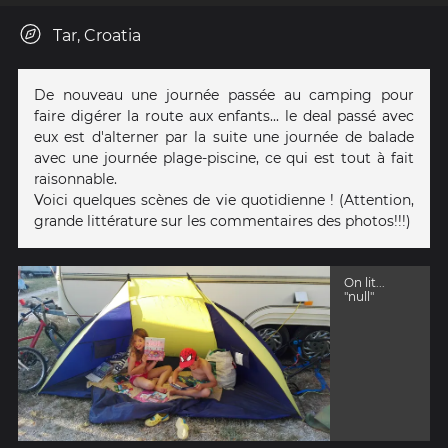
Tar, Croatia
De nouveau une journée passée au camping pour
faire digérer la route aux enfants... le deal passé avec
eux est d'alterner par la suite une journée de balade
avec une journée plage-piscine, ce qui est tout à fait
raisonnable.
Voici quelques scènes de vie quotidienne ! (Attention,
grande littérature sur les commentaires des photos!!!)
On lit...
"null"