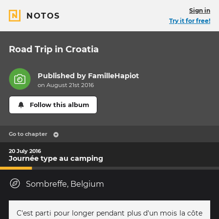
Sign in
NOTOS
Try it for free!
Road Trip in Croatia
Published by
FamilleHapiot
on August 21st 2016
Follow this album
Go to chapter
20 July 2016
Journée type au camping
Sombreffe, Belgium
C'est parti pour longer pendant plus d'un mois la côte