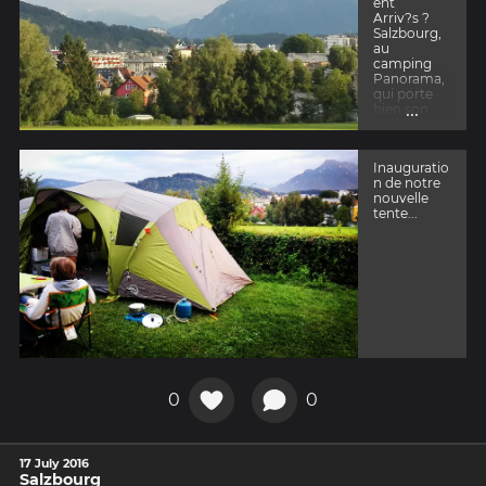
ent
Arriv?s ?
Salzbourg,
au
camping
Panorama,
qui porte
...
bien son
nom...
Inauguratio
n de notre
nouvelle
tente...
0
0
17 July 2016
Salzbourg