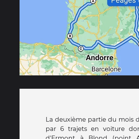
La deuxième partie du mois d
par 6 trajets en voiture do
d'Ermont à Blond (point A