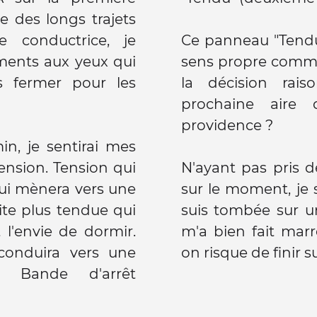
e des longs trajets
 conductrice, je
Ce panneau "Tendu"
ements aux yeux qui
sens propre comme
 fermer pour les
la décision rais
prochaine aire 
providence ?
n, je sentirai mes
nsion. Tension qui
N'ayant pas pris 
ui mènera vers une
sur le moment, je s
te plus tendue qui
suis tombée sur u
 l'envie de dormir.
m'a bien fait marr
conduira vers une
on risque de finir s
. Bande d'arrêt