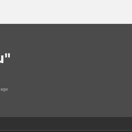
u"
ago