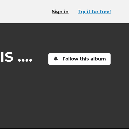
Sign in
Try it for free!
 ....
Follow this album