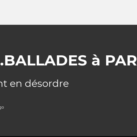
..BALLADES à PARIS
nt en désordre
go