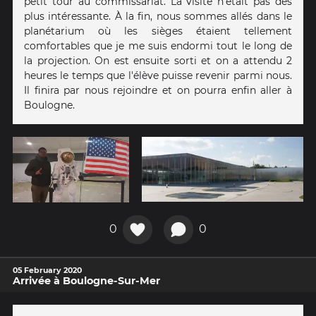
petit tour au commissariat. La visite n'était pas des
plus intéressante. À la fin, nous sommes allés dans le
planétarium où les sièges étaient tellement
comfortables que je me suis endormi tout le long de
la projection. On est ensuite sorti et on a attendu 2
heures le temps que l'élève puisse revenir parmi nous.
Il finira par nous rejoindre et on pourra enfin aller à
Boulogne.
0
0
05 February 2020
Arrivée à Boulogne-Sur-Mer