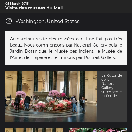
05 March 2016
Visite des musées du Mall
Washington, United States
Aujourd'hui visite des musées car il ne fait pas très
beau... Nous commençons par National Gallery puis le
Jardin Botanique, le Musée des Indiens, le Musée de
l'Air et de l'Espace et terminons par Portrait Gallery.
La Rotonde
de la
National
Gallery
superbeme
nt fleurie