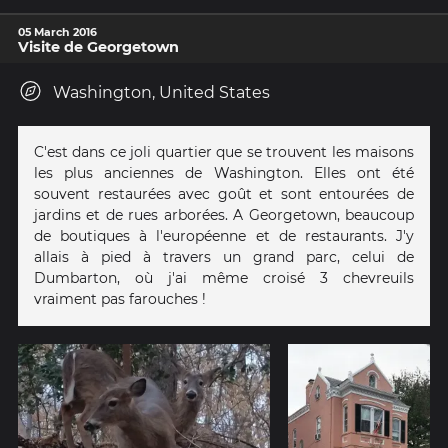
05 March 2016
Visite de Georgetown
Washington, United States
C'est dans ce joli quartier que se trouvent les maisons
les plus anciennes de Washington. Elles ont été
souvent restaurées avec goût et sont entourées de
jardins et de rues arborées. A Georgetown, beaucoup
de boutiques à l'européenne et de restaurants. J'y
allais à pied à travers un grand parc, celui de
Dumbarton, où j'ai même croisé 3 chevreuils
vraiment pas farouches !