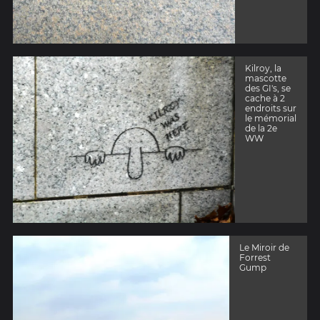
Kilroy, la
mascotte
des GI's, se
cache à 2
endroits sur
le mémorial
de la 2e
WW
Le Miroir de
Forrest
Gump