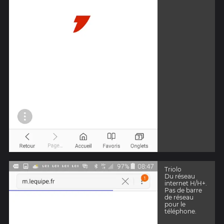
Triolo
Du réseau
internet H/H+.
Pas de barre
de réseau
pour le
téléphone.