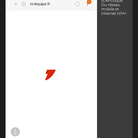
scientifique
Du réseau
mobile et
internet H/H+