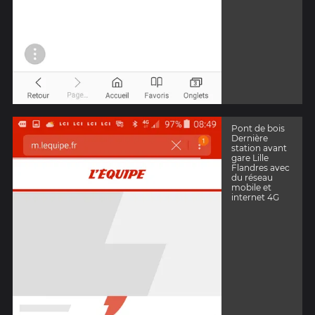
Pont de bois
Dernière
station avant
gare Lille
Flandres avec
du réseau
mobile et
internet 4G