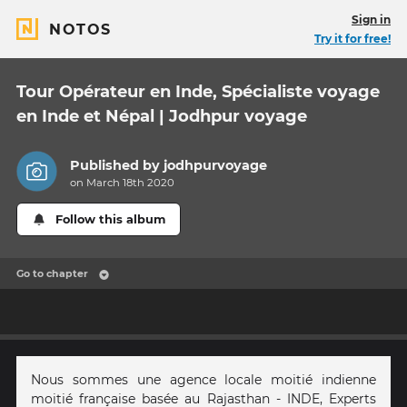
Sign in
NOTOS
Try it for free!
Tour Opérateur en Inde, Spécialiste voyage
en Inde et Népal | Jodhpur voyage
Published by
jodhpurvoyage
on March 18th 2020
Follow this album
Go to chapter
Nous sommes une agence locale moitié indienne
moitié française basée au Rajasthan - INDE, Experts