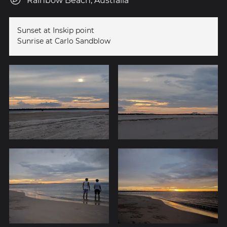
Rainbow Beach, Australia
Sunset at Inskip point
Sunrise at Carlo Sandblow