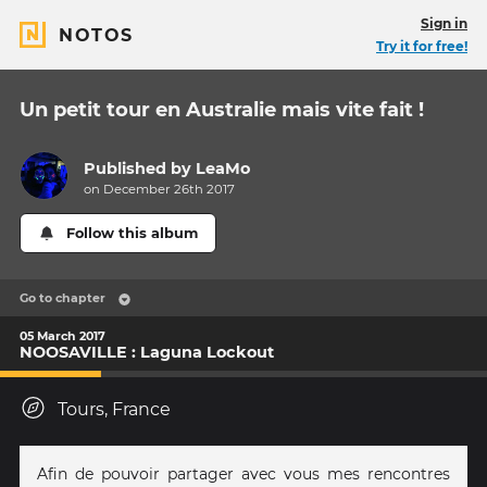
Sign in
NOTOS
Try it for free!
Un petit tour en Australie mais vite fait !
Published by
LeaMo
on December 26th 2017
Follow this album
Go to chapter
05 March 2017
NOOSAVILLE : Laguna Lockout
Tours, France
Afin de pouvoir partager avec vous mes rencontres