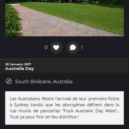
0
1
26 January 2017
Australia Day
South Brisbane, Australia
Les Australiens fêtent l'arrivée de leur première flotte
à Sydney tandis que les aborigènes défilent dans la
rue munis de pancartes "Fuck Australie Day Mate"...
Tout ça pour finir en feu d'artifice !