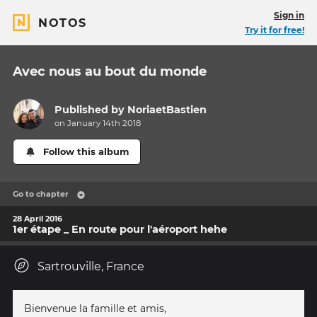
Sign in
NOTOS
Try it for free!
Avec nous au bout du monde
Published by
NoriaetBastien
on January 14th 2018
Follow this album
Go to chapter
28 April 2016
1er étape _ En route pour l'aéroport hehe
Sartrouville, France
Bienvenue la famille et amis,