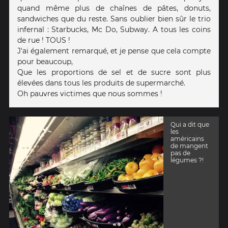
quand même plus de chaînes de pâtes, donuts,
sandwiches que du reste. Sans oublier bien sûr le trio
infernal : Starbucks, Mc Do, Subway. A tous les coins
de rue ! TOUS !
J'ai également remarqué, et je pense que cela compte
pour beaucoup,
Que les proportions de sel et de sucre sont plus
élevées dans tous les produits de supermarché.
Oh pauvres victimes que nous sommes !
Qui a dit que
les
américains
de mangent
pas de
légumes ?!