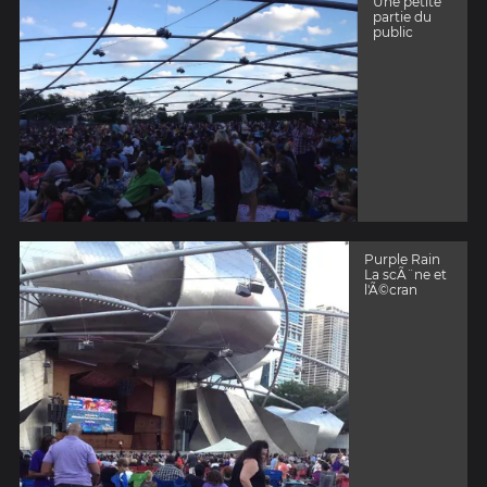
Une petite
partie du
public
Purple Rain
La scÃ¨ne et
l'Ã©cran