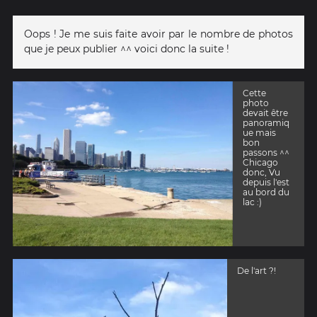
Oops ! Je me suis faite avoir par le nombre de photos
que je peux publier ^^ voici donc la suite !
Cette
photo
devait être
panoramiq
ue mais
bon
passons ^^
Chicago
donc, Vu
depuis l'est
au bord du
lac :)
De l'art ?!