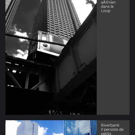
aÃ©rien
dans le
Loop
Riverbank
Il persiste de
petits