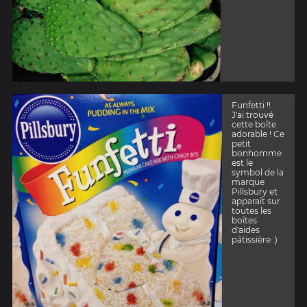
Funfetti !!
J'ai trouvé
cette boîte
adorable ! Ce
petit
bonhomme
est le
symbol de la
marque
Pillsbury et
apparaît sur
toutes les
boîtes
d'aides
pâtissière :)