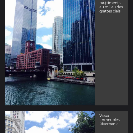
bÃ¢timents
au milieu des
grattes ciels !
Vieux
immeubles
Riverbank