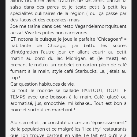
allons bruncher avec d'autres de ses amis, danser la
salsa dans des parcs et je teste petit à petit les
spécialités culinaires de la région ( oui ça passe par
des Tacos et des cupcakes) mais
Joe me traîne dans des resto Vegandelamortquituent
aussi ! Vive les potes non carnivores !
ET, notons le puisque je joue la parfaite "Chicagoan" =
habitante de Chicago, j'ai battu les scores
d'intégration l'autre jour en allant courir au petit
matin au bord du lac Michigan, et (le must) en
prenant le métro, un gobelet en carton plein de café
fumant à la main, style café Starbucks. La, j'étais au
top !
Car question habitudes de vie,
Ici tout le monde se ballade PARTOUT, TOUT LE
TEMPS avec une boisson à la main. Café, glacé ou
aromatisé, jus, smoothie, milkshake... Tout est bon à
boire et surtout en marchant !
Alors en effet j'ai constaté un certain "épaississement"
de la population et ce malgré les "Healthy" restaurants
que l'on trouve partout en ville. Le fait est qu'il y a