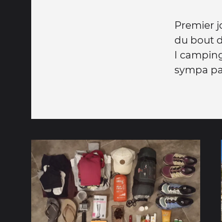
Premier j
du bout d
l camping
sympa par