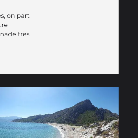
s, on part
tre
gnade très