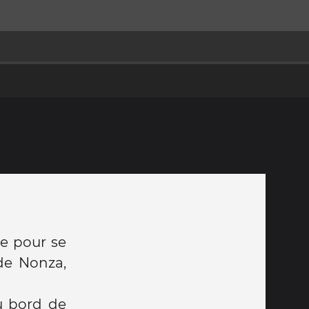
le pour se
 de Nonza,
u bord de