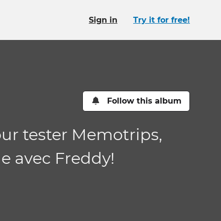
Sign in
Try it for free!
Follow this album
our tester Memotrips,
ge avec Freddy!