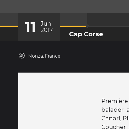
11
Jun
2017
Cap Corse
Nonza, France
Première 
balader a
Canari, Pi
Coucher 