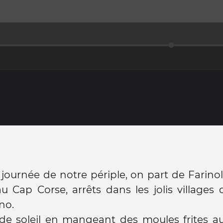
journée de notre périple, on part de Farino
u Cap Corse, arrêts dans les jolis villages
no.
de soleil en mangeant des moules frites a