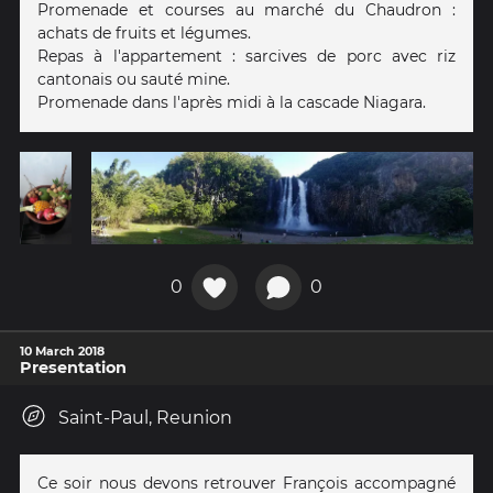
Promenade et courses au marché du Chaudron :
achats de fruits et légumes.
Repas à l'appartement : sarcives de porc avec riz
cantonais ou sauté mine.
Promenade dans l'après midi à la cascade Niagara.
0
0
10 March 2018
Presentation
Saint-Paul, Reunion
Ce soir nous devons retrouver François accompagné