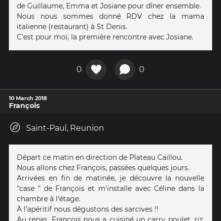
de Guillaume, Emma et Josiane pour dîner ensemble.
Nous nous sommes donné RDV chez la mama
italienne (restaurant) à St Denis.
C'est pour moi, la première rencontre avec Josiane.
0
0
10 March 2018
François
Saint-Paul, Reunion
Départ ce matin en direction de Plateau Caillou.
Nous allons chez François, passées quelques jours.
Arrivées en fin de matinée, je découvre la nouvelle
"case " de François et m'installe avec Céline dans la
chambre à l'étage.
À l'apéritif nous dégustons des sarcives !!
Au repas, François nous a cuisiné un carry poulet, riz,