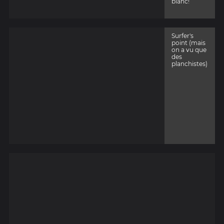
blanc!
Surfer's
point (mais
on a vu que
des
planchistes)