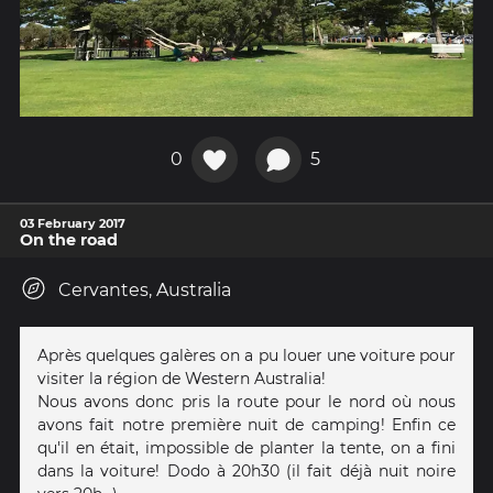
0
5
03 February 2017
On the road
Cervantes, Australia
Après quelques galères on a pu louer une voiture pour
visiter la région de Western Australia!
Nous avons donc pris la route pour le nord où nous
avons fait notre première nuit de camping! Enfin ce
qu'il en était, impossible de planter la tente, on a fini
dans la voiture! Dodo à 20h30 (il fait déjà nuit noire