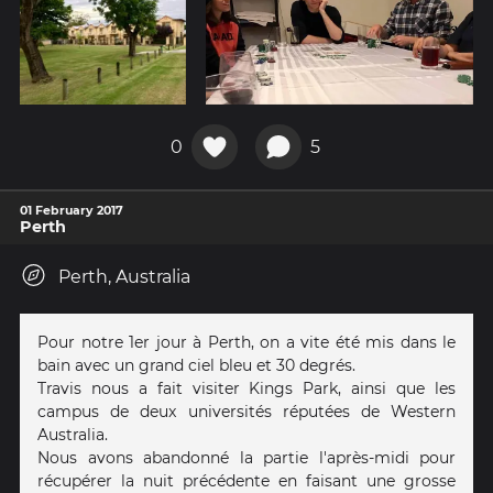
0
5
01 February 2017
Perth
Perth, Australia
Pour notre 1er jour à Perth, on a vite été mis dans le
bain avec un grand ciel bleu et 30 degrés.
Travis nous a fait visiter Kings Park, ainsi que les
campus de deux universités réputées de Western
Australia.
Nous avons abandonné la partie l'après-midi pour
récupérer la nuit précédente en faisant une grosse