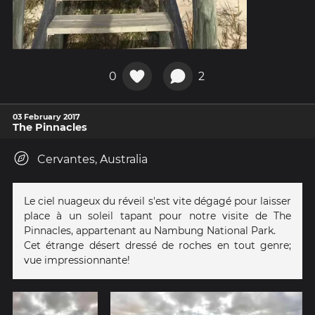
0
2
03 February 2017
The Pinnacles
Cervantes, Australia
Le ciel nuageux du réveil s'est vite dégagé pour laisser
place à un soleil tapant pour notre visite de The
Pinnacles, appartenant au Nambung National Park.
Cet étrange désert dressé de roches en tout genre;
vue impressionnante!