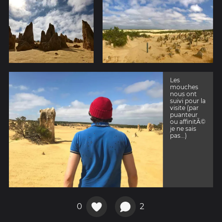
Les
mouches
nous ont
suivi pour la
visite (par
puanteur
ou affinitÃ©
je ne sais
pas...)
0
2