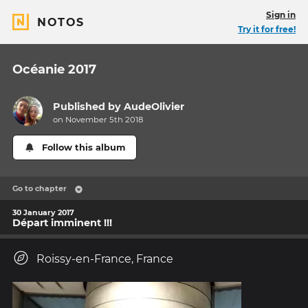
Sign in
NOTOS
Try it for free!
Océanie 2017
Published by
AudeOlivier
on November 5th 2018
Follow this album
Go to chapter
30 January 2017
Départ imminent !!!
Roissy-en-France, France