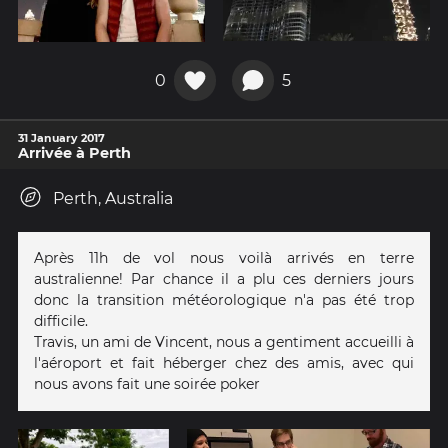
0
5
31 January 2017
Arrivée à Perth
Perth, Australia
Après 11h de vol nous voilà arrivés en terre
australienne! Par chance il a plu ces derniers jours
donc la transition météorologique n'a pas été trop
difficile.
Travis, un ami de Vincent, nous a gentiment accueilli à
l'aéroport et fait héberger chez des amis, avec qui
nous avons fait une soirée poker