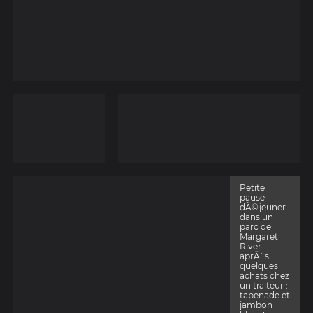
Petite
pause
dÃ©jeuner
dans un
parc de
Margaret
River
aprÃ¨s
quelques
achats chez
un traiteur :
tapenade et
jambon