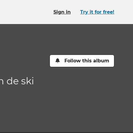
Sign in
Try it for free!
Follow this album
n de ski