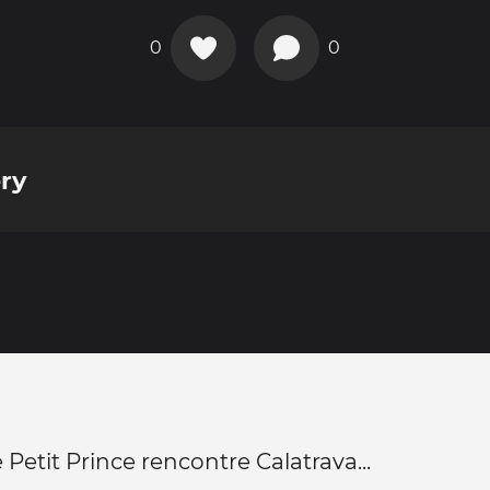
0
0
ry
Petit Prince rencontre Calatrava...