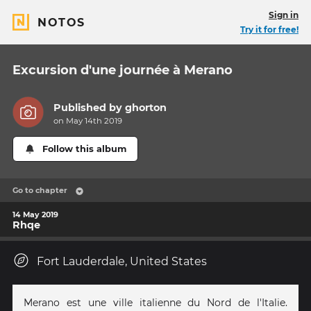
Sign in
NOTOS
Try it for free!
Excursion d'une journée à Merano
Published by
ghorton
on May 14th 2019
Follow this album
Go to chapter
14 May 2019
Rhqe
Fort Lauderdale, United States
Merano est une ville italienne du Nord de l'Italie.