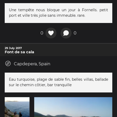
Une tempête nous bloque un jour à Fornells. petit
port et ville très jolie sans immeuble. rare.
0
0
29 July 2017
Font de sa cala
Capdepera, Spain
Eau turquoise, plage de sable fin, belles villas, ballade
sur le chemin côtier, bar tranquille