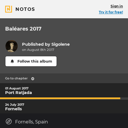
Sign in
NOTOS
Try it for free!
Baléares 2017
Published by
Sigolene
on August 8th 2017
Follow this album
Go to chapter
01 August 2017
Port Ratjada
24 July 2017
Fornells
Fornells, Spain