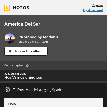
Sign in
NOTOS
Try it for free!
America Del Sur
Published by
MarionG
on October 30th 2015
Follow this album
Go to chapter
27 October 2015
Nos Vamos chiquitos
El Prat de Llobregat, Spain
Hola !