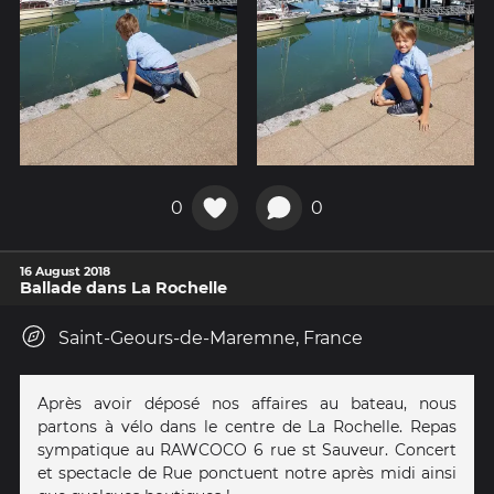
0
0
16 August 2018
Ballade dans La Rochelle
Saint-Geours-de-Maremne, France
Après avoir déposé nos affaires au bateau, nous
partons à vélo dans le centre de La Rochelle. Repas
sympatique au RAWCOCO 6 rue st Sauveur. Concert
et spectacle de Rue ponctuent notre après midi ainsi