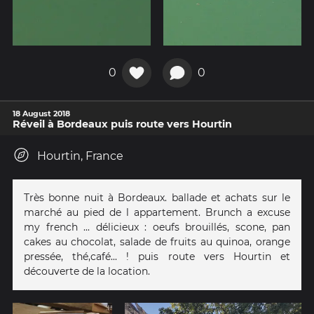
0
0
18 August 2018
Réveil à Bordeaux puis route vers Hourtin
Hourtin, France
Très bonne nuit à Bordeaux. ballade et achats sur le
marché au pied de l appartement. Brunch a excuse
my french ... délicieux : oeufs brouillés, scone, pan
cakes au chocolat, salade de fruits au quinoa, orange
pressée, thé,café... ! puis route vers Hourtin et
découverte de la location.