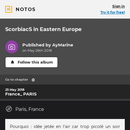
Sign in
NOTOS
Try it for free!
ScorbiacS in Eastern Europe
Published by
AyMarine
on May 26th 2018
Follow this album
Go to chapter
25 May 2018
France_ PARIS
Paris, France
Pourquoi : idée jetée en l'air car trop picolé un soir