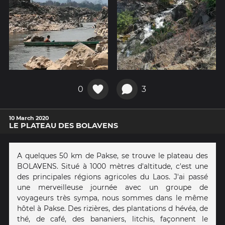
0
3
10 March 2020
LE PLATEAU DES BOLAVENS
A quelques 50 km de Pakse, se trouve le plateau des
BOLAVENS. Situé à 1000 mètres d'altitude, c'est une
des principales régions agricoles du Laos. J'ai passé
une merveilleuse journée avec un groupe de
voyageurs très sympa, nous sommes dans le même
hôtel à Pakse. Des rizières, des plantations d hévéa, de
thé, de café, des bananiers, litchis, façonnent le