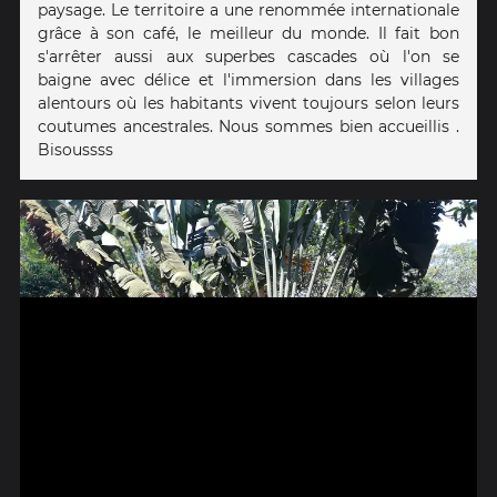
paysage. Le territoire a une renommée internationale
grâce à son café, le meilleur du monde. Il fait bon
s'arrêter aussi aux superbes cascades où l'on se
baigne avec délice et l'immersion dans les villages
alentours où les habitants vivent toujours selon leurs
coutumes ancestrales. Nous sommes bien accueillis .
Bisoussss