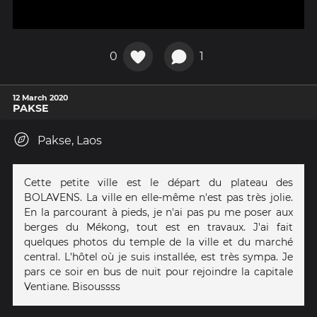
0
1
12 March 2020
PAKSE
Pakse, Laos
Cette petite ville est le départ du plateau des
BOLAVENS. La ville en elle-même n'est pas très jolie.
En la parcourant à pieds, je n'ai pas pu me poser aux
berges du Mékong, tout est en travaux. J'ai fait
quelques photos du temple de la ville et du marché
central. L'hôtel où je suis installée, est très sympa. Je
pars ce soir en bus de nuit pour rejoindre la capitale
Ventiane. Bisoussss