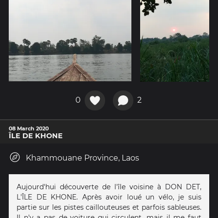
0
2
08 March 2020
ÎLE DE KHONE
Khammouane Province, Laos
Aujourd'hui découverte de l'île voisine à DON DET,
L'ÎLE DE KHONE. Après avoir loué un vélo, je suis
partie sur les pistes caillouteuses et parfois sableuses.
Il n'y a pas de voiture qui circulent, mais il me faut