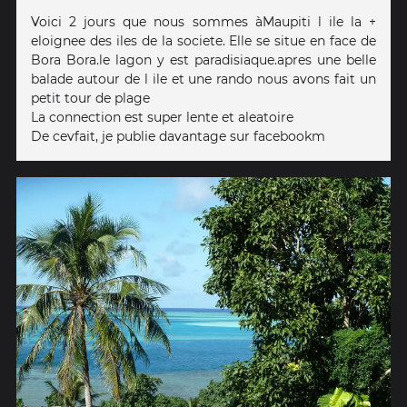
Voici 2 jours que nous sommes àMaupiti l ile la +
eloignee des iles de la societe. Elle se situe en face de
Bora Bora.le lagon y est paradisiaque.apres une belle
balade autour de l ile et une rando nous avons fait un
petit tour de plage
La connection est super lente et aleatoire
De cevfait, je publie davantage sur facebookm