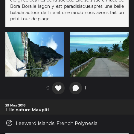
Bora Bora.le lagon y est paradisiaque.apres une belle
balade autour de l ile et une rando nous avons fait un
petit tour de plage
0
1
29 May 2018
L ile nature Maupiti
Leeward Islands, French Polynesia