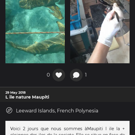
0
1
29 May 2018
L ile nature Maupiti
Leeward Islands, French Polynesia
Voici 2 jours que nous sommes àMaupiti l ile la +
eloignee des iles de la societe. Elle se situe en face de