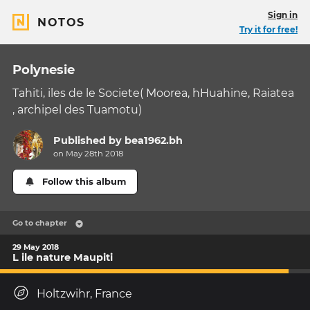
Sign in
NOTOS
Try it for free!
Polynesie
Tahiti, iles de le Societe( Moorea, hHuahine, Raiatea
, archipel des Tuamotu)
Published by
bea1962.bh
on May 28th 2018
Follow this album
Go to chapter
29 May 2018
L ile nature Maupiti
Holtzwihr, France