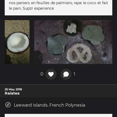
nos paniers en feuilles de palmiers, rape le coco et fait
le pain. Supzr experience
0
1
25 May 2018
Raiatea
Leeward Islands, French Polynesia