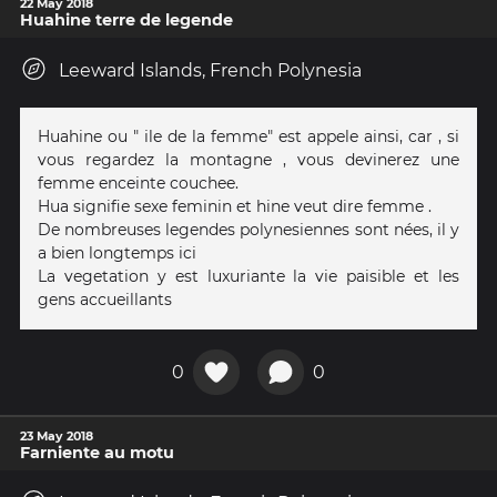
22 May 2018
Huahine terre de legende
Leeward Islands, French Polynesia
Huahine ou " ile de la femme" est appele ainsi, car , si
vous regardez la montagne , vous devinerez une
femme enceinte couchee.
Hua signifie sexe feminin et hine veut dire femme .
De nombreuses legendes polynesiennes sont nées, il y
a bien longtemps ici
La vegetation y est luxuriante la vie paisible et les
gens accueillants
0
0
23 May 2018
Farniente au motu