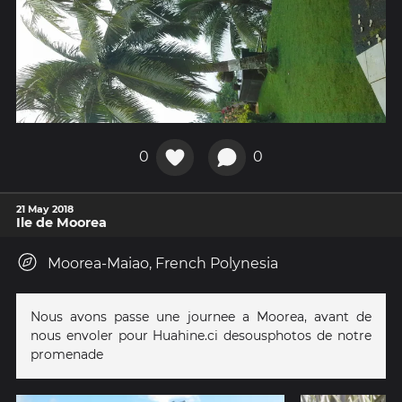
0
0
21 May 2018
Ile de Moorea
Moorea-Maiao, French Polynesia
Nous avons passe une journee a Moorea, avant de
nous envoler pour Huahine.ci desousphotos de notre
promenade