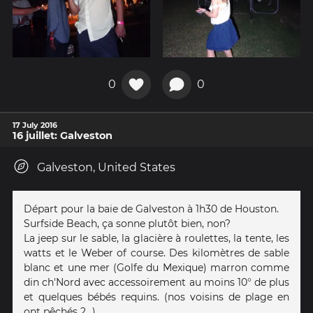
0
0
17 July 2016
16 juillet: Galveston
Galveston, United States
Départ pour la baie de Galveston à 1h30 de Houston.
Surfside Beach, ça sonne plutôt bien, non?
La jeep sur le sable, la glacière à roulettes, la tente, les
watts et le Weber of course. Des kilomètres de sable
blanc et une mer (Golfe du Mexique) marron comme
din ch'Nord avec accessoirement au moins 10° de plus
et quelques bébés requins. (nos voisins de plage en
ont pêchés 2...)