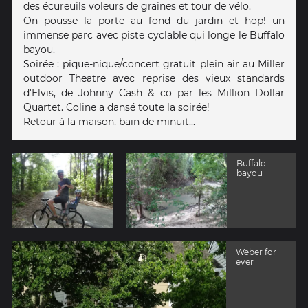
des écureuils voleurs de graines et tour de vélo.
On pousse la porte au fond du jardin et hop! un
immense parc avec piste cyclable qui longe le Buffalo
bayou.
Soirée : pique-nique/concert gratuit plein air au Miller
outdoor Theatre avec reprise des vieux standards
d'Elvis, de Johnny Cash & co par les Million Dollar
Quartet. Coline a dansé toute la soirée!
Retour à la maison, bain de minuit...
Buffalo
bayou
Weber for
ever