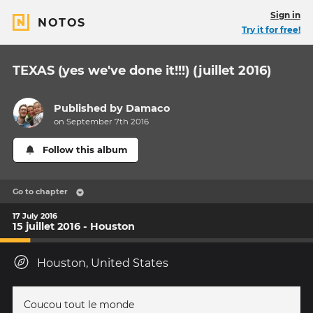
Sign in
NOTOS
Try it for free!
TEXAS (yes we've done it!!!) (juillet 2016)
Published by
Damaco
on September 7th 2016
Follow this album
Go to chapter
17 July 2016
15 juillet 2016 - Houston
Houston, United States
Coucou tout le monde