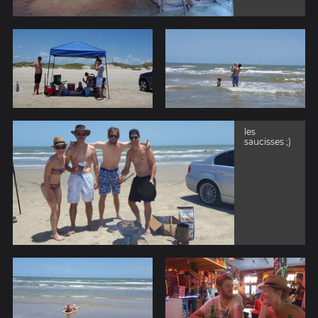
les
saucisses ;)