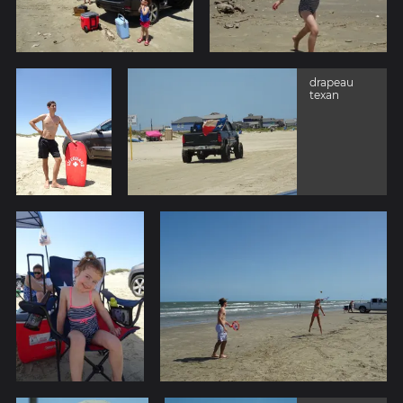
drapeau
texan