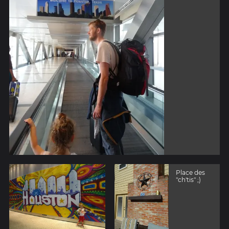
Place des
"ch'tis" ;)