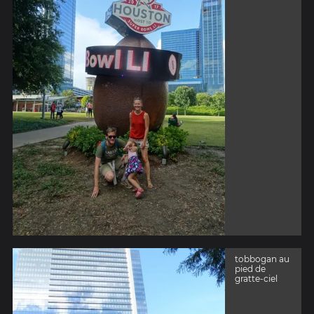
tobbogan au
pied de
gratte-ciel