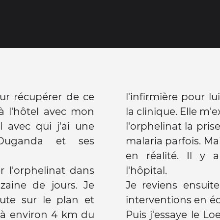
our récupérer de ce
l'infirmière pour l
à l'hôtel avec mon
la clinique. Elle m'
l avec qui j'ai une
l'orphelinat la pris
'Ouganda et ses
malaria parfois. Mai
en réalité. Il y 
r l'orphelinat dans
l'hôpital.
zaine de jours. Je
Je reviens ensuit
te sur le plan et
interventions en éc
st à environ 4 km du
Puis j'essaye le L