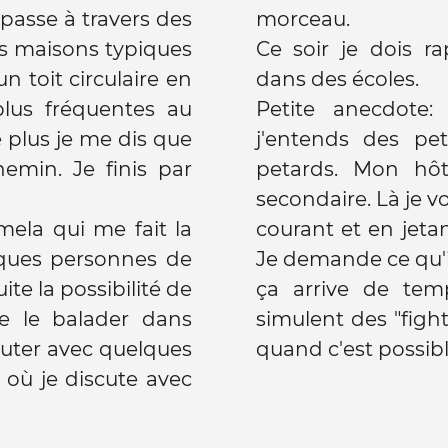
 passe à travers des
morceau.
s maisons typiques
Ce soir je dois r
un toit circulaire en
dans des écoles.
plus fréquentes au
Petite anecdote
e plus je me dis que
j'entends des pe
emin. Je finis par
petards. Mon hôt
secondaire. Là je v
mela qui me fait la
courant et en jetan
lques personnes de
Je demande ce qu'
uite la possibilité de
ça arrive de tem
de le balader dans
simulent des "fight
scuter avec quelques
quand c'est possible
c" où je discute avec