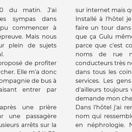
0 du matin. J'ai
sur internet mais qui
ses sympas dans
Installé à l'hôtel 
ai pu commencer à
faire un tour dans 
épreuve. Mais nous
que ça Gulu même 
r plein de sujets
parce que c'est co
l.
noms de rue ne 
proposé de profiter
conducteurs très 
rcher. Elle m'a donc
dans tous les coi
compagnie de bus à
services. Les gen
sant entrer par
d'ailleurs toujours
demande mon chem
près une prière
Dans l'hôtel j'ai 
ar une passagère
nom qui ressemble
sieurs arrêts sur la
en néphrologie.