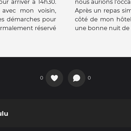
Pour arriver à 14h30.
nous aurions l'occa
é avec mon voisin,
Après un repas sim
mes démarches pour
côté de mon hôtel 
 normalement réservé
une bonne nuit de
0
0
ulu