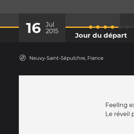
16
Jul
2015
Jour du départ
Neuvy-Saint-Sépulchre, France
Feelîng ex
Le réveil