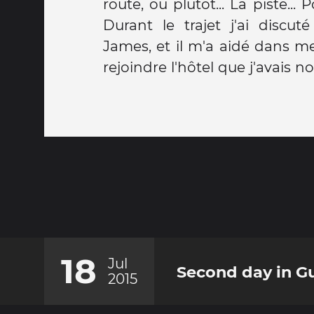
route, ou plutôt... La piste... 
Durant le trajet j'ai discut
James, et il m'a aidé dans 
rejoindre l'hôtel que j'avais
18
Jul
Second day in G
2015