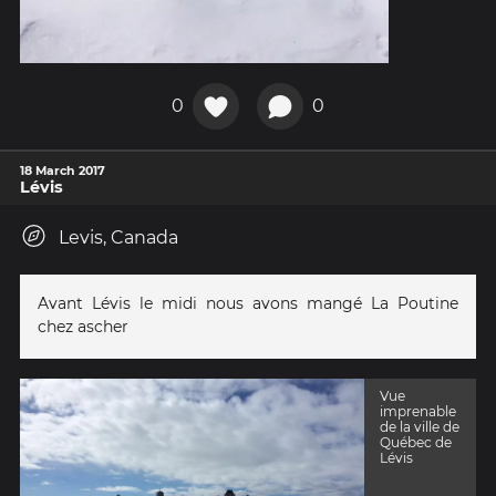
0
0
18 March 2017
Lévis
Levis, Canada
Avant Lévis le midi nous avons mangé La Poutine
chez ascher
Vue
imprenable
de la ville de
Québec de
Lévis