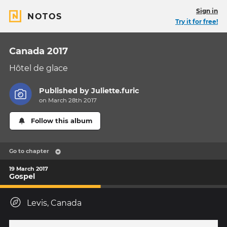
Sign in
NOTOS
Try it for free!
Canada 2017
Hôtel de glace
Published by
Juliette.furic
on March 28th 2017
Follow this album
Go to chapter
19 March 2017
Gospel
Levis, Canada