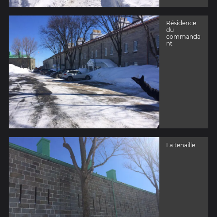
Résidence
du
commanda
nt
La tenaille