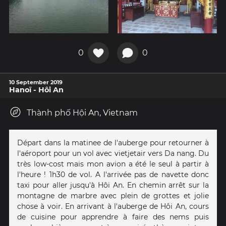
0
0
10 September 2019
Hanoï - Hôi An
Thành phố Hội An, Vietnam
Départ dans la matinee de l'auberge pour retourner à
l'aéroport pour un vol avec vietjetair vers Da nang. Du
très low-cost mais mon avion a été le seul à partir à
l'heure ! 1h30 de vol. A l'arrivée pas de navette donc
taxi pour aller jusqu'à Hôi An. En chemin arrêt sur la
montagne de marbre avec plein de grottes et jolie
chose à voir. En arrivant à l'auberge de Hôi An, cours
de cuisine pour apprendre à faire des nems puis