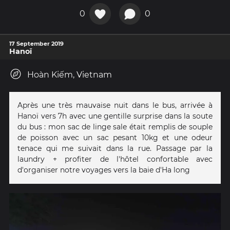
0
0
17 September 2019
Hanoï
Hoàn Kiếm, Vietnam
Après une très mauvaise nuit dans le bus, arrivée à
Hanoï vers 7h avec une gentille surprise dans la soute
du bus : mon sac de linge sale était remplis de souple
de poisson avec un sac pesant 10kg et une odeur
tenace qui me suivait dans la rue. Passage par la
laundry + profiter de l'hôtel confortable avec
d'organiser notre voyages vers la baie d'Ha long