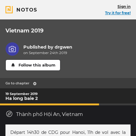
Sign in
NOTOS
Try it for free!
Vietnam 2019
Published by
drgwen
on September 24th 2019
Follow this album
Go to chapter
19 September 2019
Ha long baie 2
Thành phố Hội An, Vietnam
Départ 14h30 de CDG pour Hanoï, 11h de vol avec la