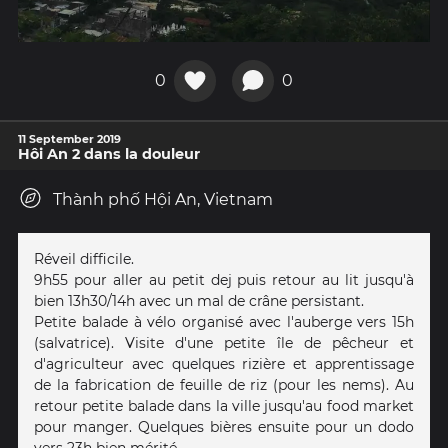
0
0
11 September 2019
Hôi An 2 dans la douleur
Thành phố Hội An, Vietnam
Réveil difficile.
9h55 pour aller au petit dej puis retour au lit jusqu'à
bien 13h30/14h avec un mal de crâne persistant.
Petite balade à vélo organisé avec l'auberge vers 15h
(salvatrice). Visite d'une petite île de pêcheur et
d'agriculteur avec quelques rizière et apprentissage
de la fabrication de feuille de riz (pour les nems). Au
retour petite balade dans la ville jusqu'au food market
pour manger. Quelques bières ensuite pour un dodo
vers 23h bien mérité.