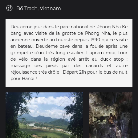
Bố Trạch, Vietnam
Deuxième jour dans le parc national de Phong Nha Ke
bang avec visite de la grotte de Phong Nha, le plus
ancienne ouverte au touriste depuis 1990 qui ce visite
en bateau. Deuxième cave dans la foulée après une
grimpette d'un très long escalier. L'aprem midi, tour
de vélo dans la région avé arrêt au duck stop :
massage des pieds par des canards et autre
réjouissance très drôle ! Départ 21h pour le bus de nuit
pour Hanoï !