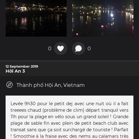
0
0
12 September 2019
Hôi An 3
Thành phố Hội An, Vietnam
Levée 9h30 pour le petit dej avec une nuit où il a fait
treeees chaud (problème de clim) départ tranquil vers
11h pour la plage en vélo sous un grand soleil ! Grande
plage de sable fin avec plein de petit beach club avec
transat sans que ça soit surchargé de touriste ! Parfait
! Smoothie à la fraise avec des nems au calamars très