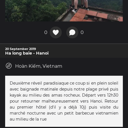
0
0
20 September 2019
Ha long baie - Hanoï
Hoàn Kiếm, Vietnam
Deuxième réveil paradisiaque ce coup si en plein soleil
avec baignade matinale depuis notre plage privé puis
kayak au milieu des amas rocheux. Départ vers 12h30
pour retourner malheureusement vers Hanoï. Retour
au premier hôtel (d'il y a déjà 10j) puis visite du
marché nocturne avec un petit barbecue vietnamien
au milieu de la rue