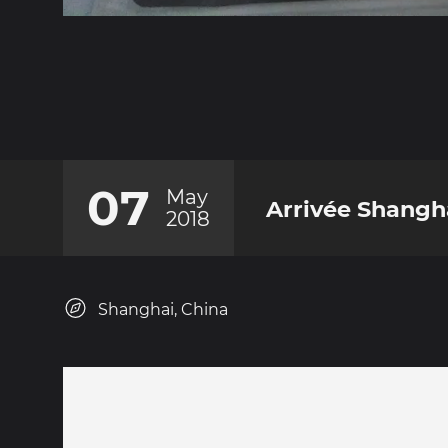
07
May
Arrivée Shangh
2018
Shanghai, China