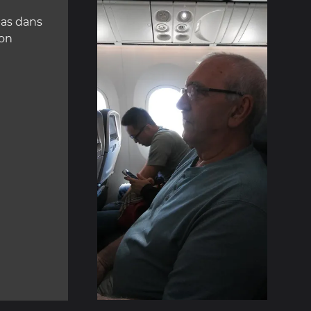
as dans
ion