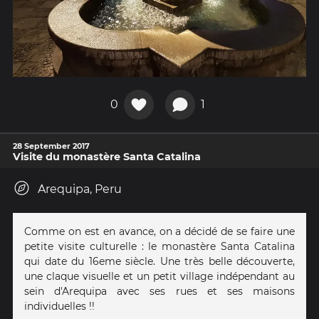
0
1
28 September 2017
Visite du monastère Santa Catalina
Arequipa, Peru
Comme on est en avance, on a décidé de se faire une
petite visite culturelle : le monastère Santa Catalina
qui date du 16eme siècle. Une très belle découverte,
une claque visuelle et un petit village indépendant au
sein d'Arequipa avec ses rues et ses maisons
individuelles !!