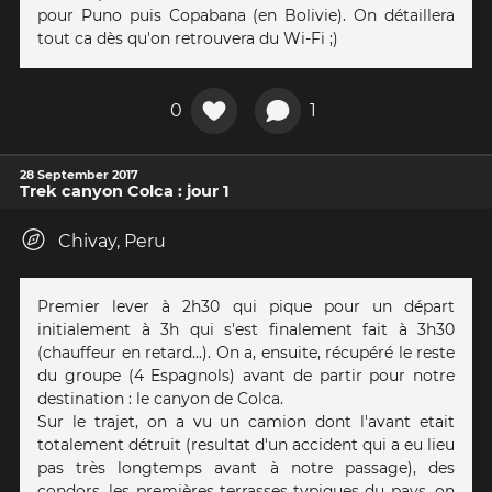
pour Puno puis Copabana (en Bolivie). On détaillera
tout ca dès qu'on retrouvera du Wi-Fi ;)
0
1
28 September 2017
Trek canyon Colca : jour 1
Chivay, Peru
Premier lever à 2h30 qui pique pour un départ
initialement à 3h qui s'est finalement fait à 3h30
(chauffeur en retard...). On a, ensuite, récupéré le reste
du groupe (4 Espagnols) avant de partir pour notre
destination : le canyon de Colca.
Sur le trajet, on a vu un camion dont l'avant etait
totalement détruit (resultat d'un accident qui a eu lieu
pas très longtemps avant à notre passage), des
condors, les premières terrasses typiques du pays, on