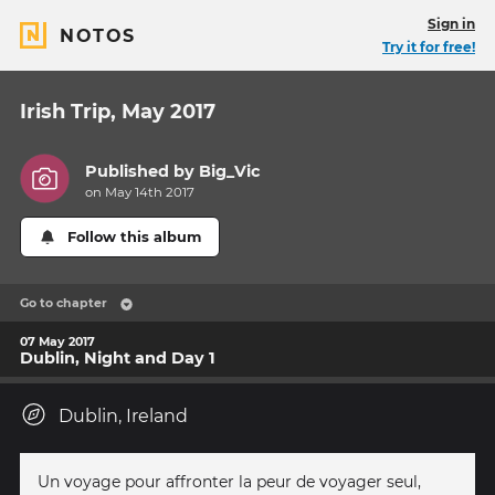
Sign in
NOTOS
Try it for free!
Irish Trip, May 2017
Published by
Big_Vic
on May 14th 2017
Follow this album
Go to chapter
07 May 2017
Dublin, Night and Day 1
Dublin, Ireland
Un voyage pour affronter la peur de voyager seul,