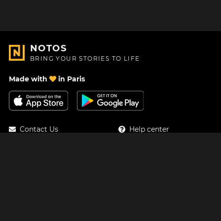
NOTOS
BRING YOUR STORIES TO LIFE
Made with
in Paris
Contact Us
Help center
About Us
Blog
Roadmap
Pricing
Mastodon
Notos Gift Card
Facebook
Privacy
Instagram
Legal