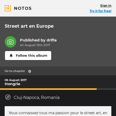
Sign in
NOTOS
Try it for free!
Street art en Europe
Published by
drifla
on August 15th 2017
Follow this album
Go to chapter
06 August 2017
Hongrie
Cluj-Napoca, Romania
Vous connaissez tous ma passion pour le street art, en