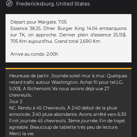
Fredericksburg, United States
Départ pour Margate. 7:05
Essence 38.25. Dîner Burger King 14.04 embarquons
sur TK, on approche. Dernier plein d'essence 25.15$.
705 Km aujourd'hui. Grand total 2,690 Km
Arrive au condo. 2:00h
Heureuse de partir. Journée soleil mur à mur. Quelques
retard trafic autour Washington. Achat fil pour tel.LG.
5.00$. A Richemont Va nous avions déjà vue 27
chevreuils.
Jour 2
NC. Rendu à 45 Chevreuils. À 2:40 debut de la pluie
annoncée. 3:40 pluie abondante. Avons arrêté vers 6:30
Finit journée 45 chevreuils. 3ème journée: Fin de trajet
agréable. Beaucoup de tablette très peu de lecture.
Merci la vie.