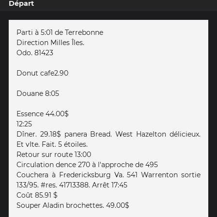
Départ
Parti à 5:01 de Terrebonne
Direction Milles Îles.
Odo. 81423
Donut cafe2.90
Douane 8:05
Essence 44.00$
12:25
Dîner. 29.18$ panera Bread. West Hazelton délicieux.
Et vIte. Fait. 5 étoiles.
Retour sur route 13:00
Circulation dence 270 à l'approche de 495
Couchera à Fredericksburg Va. 541 Warrenton sortie
133/95. #res. 41713388. Arrêt 17:45
Coût 85.91 $
Souper Aladin brochettes. 49.00$