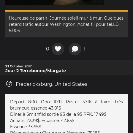
Heureuse de partir. Journée soleil mur à mur. Quelques
retard trafic autour Washington. Achat fil pour tel.LG.
5.00$
0
1
23 October 2017
Jour 2 Terrebonne/Margate
Fredericksburg, United States
Départ 8:30. Odo 1091. Reste 1571K à faire. Très
brumeux. essence 43.01$
Dîner à Smithfild sortie 95 de la 95 PFK. 17.49$
Achats: 22.39$. +cuisine: 42.63$
Essence 33.65$.
Réservation au Clarion rue Abercorn. 75.18$