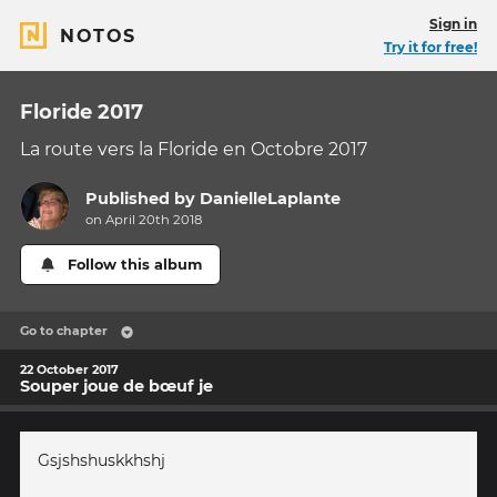
Sign in
NOTOS
Try it for free!
Floride 2017
La route vers la Floride en Octobre 2017
Published by
DanielleLaplante
on April 20th 2018
Follow this album
Go to chapter
22 October 2017
Souper joue de bœuf je
Gsjshshuskkhshj