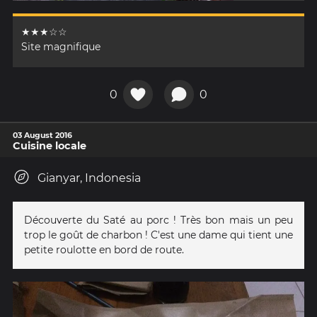
★★★☆☆
Site magnifique
0
0
03 August 2016
Cuisine locale
Gianyar, Indonesia
Découverte du Saté au porc ! Très bon mais un peu
trop le goût de charbon ! C'est une dame qui tient une
petite roulotte en bord de route.