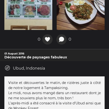
0
0
01 August 2016
Découverte de paysages fabuleux
Ubud, Indonesia
Visite et découvertes le matin, de rizières juste à côté
de notre logement à Tampaksiring.
Le midi, nous avons mangé dans un restaurant dont je
ne me souviens plus le nom, très bon !
L'après-midi a été consacré à la visite d'Ubud ainsi que
de Monkey Forest.