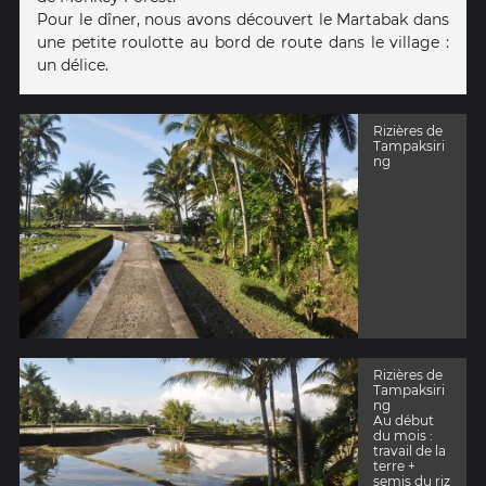
Pour le dîner, nous avons découvert le Martabak dans
une petite roulotte au bord de route dans le village :
un délice.
Rizières de
Tampaksiri
ng
Rizières de
Tampaksiri
ng
Au début
du mois :
travail de la
terre +
semis du riz