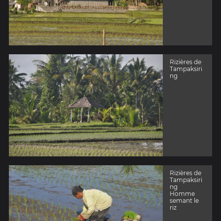
Rizières de
Tampaksiri
ng
Rizières de
Tampaksiri
ng
Homme
semant le
riz