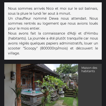
Nous sommes arrivés Nico et moi sur le sol balinais,
sous la pluie le lundi 1er aout à minuit.
Un chauffeur nommé Dewa nous attendait. Nous
sommes rentrés au logement que nous avions loués
pour le mois entier.
Nous avons fait la connaissance d'Adji et d'Himbu
(habitants). La journée a été plutôt tranquille car nous
avons réglés quelques papiers administratifs, louer un
scooter "Scoopy" (800000rp/mois) et découvert le
village.
Maison des
habitants