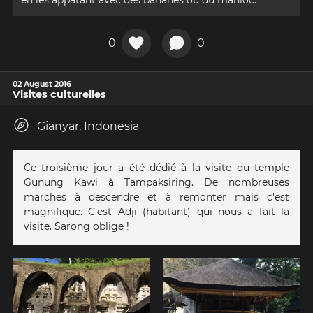
en les appâtant avec des bananes ou du manioc.
0
0
02 August 2016
Visites culturelles
Gianyar, Indonesia
Ce troisième jour a été dédié à la visite du temple
Gunung Kawi à Tampaksiring. De nombreuses
marches à descendre et à remonter mais c'est
magnifique. C'est Adji (habitant) qui nous a fait la
visite. Sarong oblige !