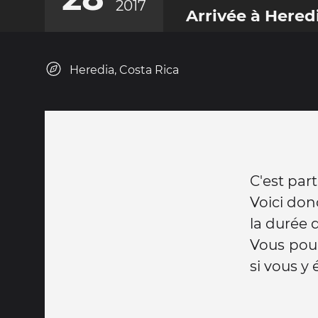
2017
Arrivée à Hered
Heredia, Costa Rica
C'est part
Voici don
la durée 
Vous pou
si vous y ét