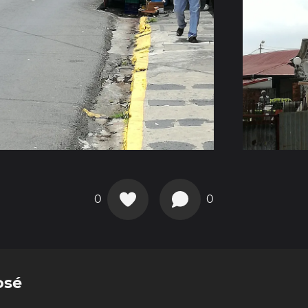
0
0
osé