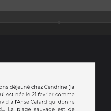
ns déjeuné chez Cendrine (la
ui est née le 21 fevrier comme
avid à l'Anse Cafard qui donne
rd... La plage sauvage est de