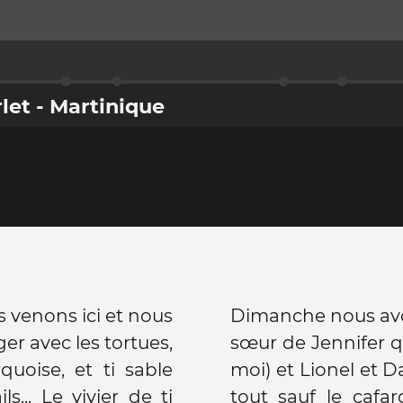
let - Martinique
s venons ici et nous
Dimanche nous avo
er avec les tortues,
sœur de Jennifer q
rquoise, et ti sable
moi) et Lionel et D
s... Le vivier de ti
tout sauf le cafa