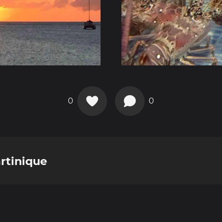
0
0
artinique