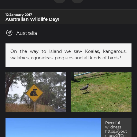
12 January 2017
Australian Wildlife Day!
Australia
On the way to Island we saw Koalas, kangarous,
walabies, equnideas, pinguins and all kinds of birds !
Pieceful
wildness
https://yout
u.be/zXTCe