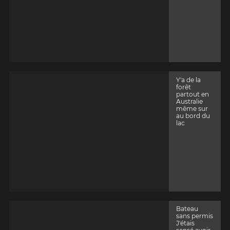
Y'a de la
forêt
partout en
Australie
même sur
au bord du
lac
Bateau
sans permis
J'étais