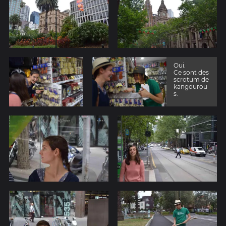
Oui.
Ce sont des
scrotum de
kangourou
s.