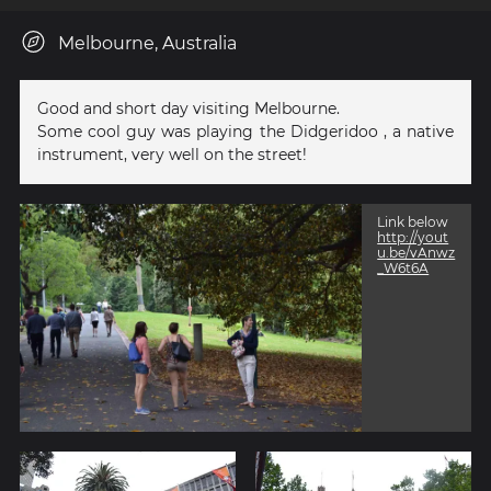
Melbourne, Australia
Good and short day visiting Melbourne.
Some cool guy was playing the Didgeridoo , a native
instrument, very well on the street!
Link below
http://yout
u.be/vAnwz
_W6t6A