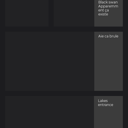
Black swan
Apparemm
ent ça
existe
Aie ca brule
Lakes
entrance