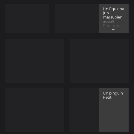
Un Equidna
(un
marsupien
aussi!)
Porc-qui-
...
pique
australien.
Seul
mammifèr
e qui pose
des oeufs
(sauf
l'ornithoryn
que qu'on
ne risque
pas de
voir..).
Un pinguin
Petit