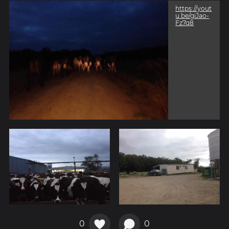
https://yout
u.be/giJao-
Fz7q8
0
0