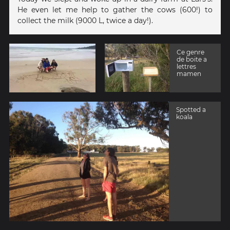
He even let me help to gather the cows (600!) to
collect the milk (9000 L, twice a day!).
Ce genre
de boite a
lettres
mamen
Spotted a
koala