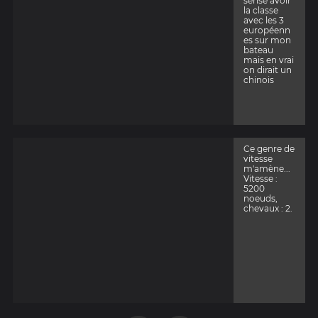
sensé avoir
la classe
avec les 3
européenn
es sur mon
bateau
mais en vrai
on dirait un
chinois
Ce genre de
vitesse
m'amène...
Vitesse :
5200
noeuds,
chevaux : 2.