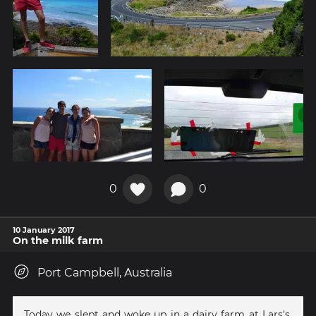
0
0
10 January 2017
On the milk farm
Port Campbell, Australia
Today we slept and woke up in a dairy farm at Lars's.