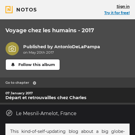
Sign in
NOTOS
Try it for free!
Voyage chez les humains - 2017
Published by
AntonioDeLaPampa
on May 20th 2017
Follow this album
Go to chapter
07 January 2017
Départ et retrouvailles chez Charles
Le Mesnil-Amelot, France
This kind-of-self-updating blog about a big globe-