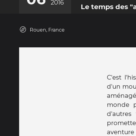
2016
Le temps des "au
Rouen, France
C'est l'h
d'un mous
aménagé o
monde po
d'autres
prometten
aventure 