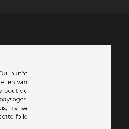
 Ou plutôt
re, en van
re bout du
paysages,
s, ils se
ette folle