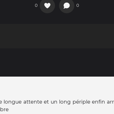
0
0
 longue attente et un long périple enfin ar
bre