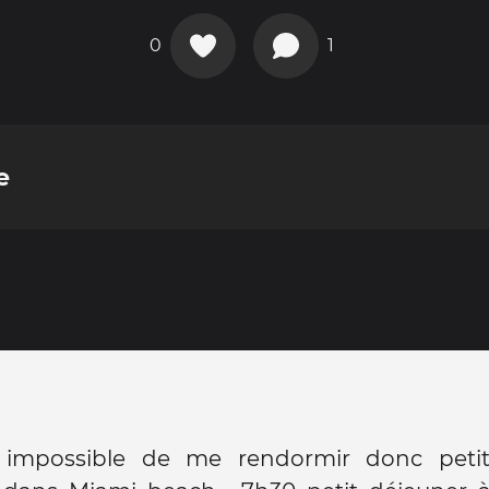
0
1
e
 impossible de me rendormir donc petit