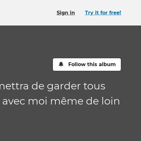
Sign in
Try it for free!
Follow this album
mettra de garder tous
r avec moi même de loin