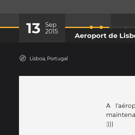
13
Sep
2015
Aeroport de Lis
Lisboa, Portugal
A l'aéro
maintenan
:)))