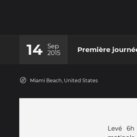
14
Sep
Première journé
2015
Miami Beach, United States
Levé 6h