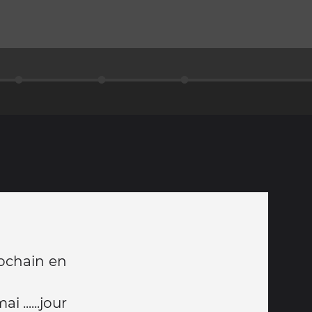
rochain en
......jour