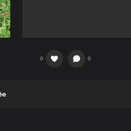
0
0
ée