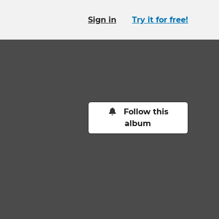
Sign in
Try it for free!
Follow this
album