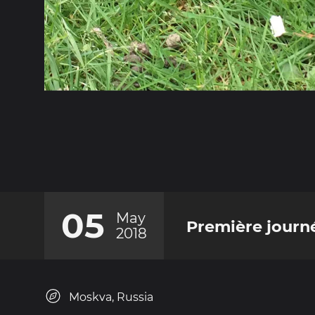
05
May
Première journ
2018
Moskva, Russia