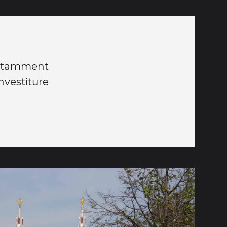
 notamment
investiture