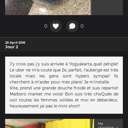
0
0
29 April 2018
Jour 2
J'y crois pas j'y suis arrivée à Yogyakarta..quel périple!
Le uber ne m'a coute que 2e, parfait, l'auberge est très
locale mais les gens sont hypers sympas! Ils
cherchent à m'aider pour mes plans! Je m'installe
Vite, prend une grande douche froide et suis repartie!
Malboro market me voila! Bon suis très choQuée de
voir toutes les femmes voilées et moi en debardeur,
heureusement jai pas le mini short!
Ma
chambre...c