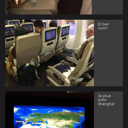
Et ben
non!!!
Je situe
enfin
Shanghai!