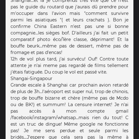
Shanghai...et là je comprends très vite que ce n'est
pas le guide du routard que j'aurais dû prendre pour
m'occuper dans l'avion mais "comment survivre
parmi les asiatiques "( et leurs crachats ). Bon je
confirme China Eastern n'est pas une si bonne
compagnie...les sièges bof. D'ailleurs j'ai fait un petit
comparatif photo éco/1ère classe, déprimant! Et la
bouffe beurk...même pas de dessert, même pas de
fromage et pas d'encas!
12h de vol plus tard, j'ai survécu! Ouf! Contre toute
attente je n'ai meme pas regardé de films tellement
j'étais fatiguée. Du coup le vol est passé vite.
Shangai-Singapour
Grande escale à Shanghai car prochain avion retardé
de plus de 3h...l'aéroport est super nul, trop de chinois,
trop de bouffe bizarre et chère (même pas de Mcdo
ou de BK!) et summum! La censure internet! Je n'ai
pas accès à mon compte gmail
/facebook/instagram/whatsap...mais rien du tout! C
est un truc de dingue! Même google ne fonctionne
pas! Je me sens perdue et seule parmi les
bridés...J'espere que cela sera pas la même à