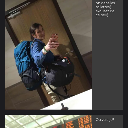
on dans les
toilettes(
excusez de
ce peu)
Ou vais-je?