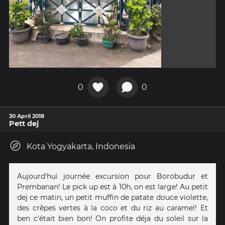
0
0
30 April 2018
Pett dej
Kota Yogyakarta, Indonesia
Aujourd'hui journée excursion pour Borobudur et
Prembanan! Le pick up est à 10h, on est large! Au petit
dej ce matin, un petit muffin de patate douce violette,
des crêpes vertes à la coco et du riz au caramel! Et
ben c'était bien bon! On profite déja du soleil sur la