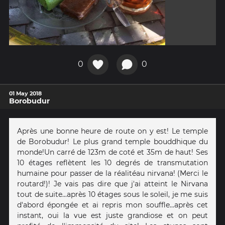
0
0
01 May 2018
Borobudur
Après une bonne heure de route on y est! Le temple
de Borobudur! Le plus grand temple bouddhique du
monde!Un carré de 123m de coté et 35m de haut! Ses
10 étages reflètent les 10 degrés de transmutation
humaine pour passer de la réalitéau nirvana! (Merci le
routard!)! Je vais pas dire que j'ai atteint le Nirvana
tout de suite...après 10 étages sous le soleil, je me suis
d'abord épongée et ai repris mon souffle...après cet
instant, oui la vue est juste grandiose et on peut