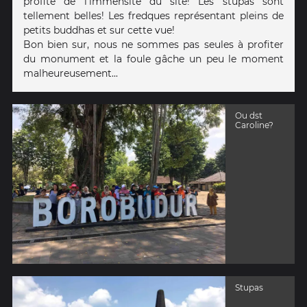
profité de l'immensité du site! Les stupas sont
tellement belles! Les fredques représentant pleins de
petits buddhas et sur cette vue!
Bon bien sur, nous ne sommes pas seules à profiter
du monument et la foule gâche un peu le moment
malheureusement...
Ou dst
Caroline?
Stupas