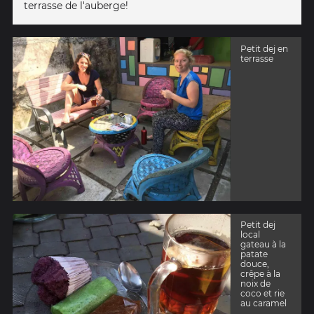
terrasse de l'auberge!
Petit dej en
terrasse
Petit dej
local
gateau à la
patate
douce,
crêpe à la
noix de
coco et rie
au caramel