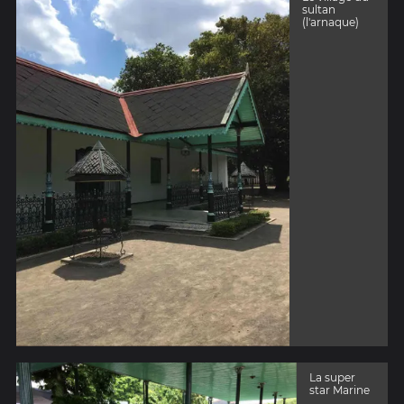
sultan
(l'arnaque)
La super
star Marine