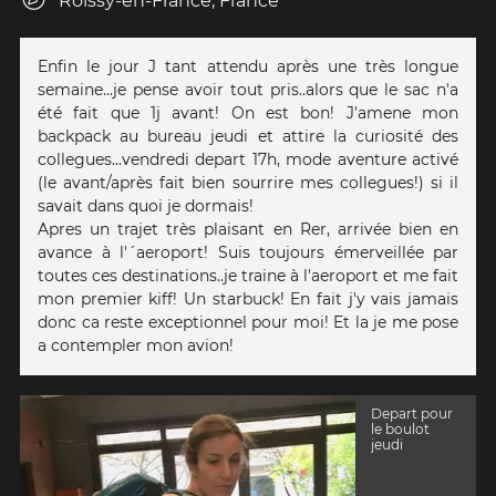
Roissy-en-France, France
Enfin le jour J tant attendu après une très longue
semaine...je pense avoir tout pris..alors que le sac n'a
été fait que 1j avant! On est bon! J'amene mon
backpack au bureau jeudi et attire la curiosité des
collegues...vendredi depart 17h, mode aventure activé
(le avant/après fait bien sourrire mes collegues!) si il
savait dans quoi je dormais!
Apres un trajet très plaisant en Rer, arrivée bien en
avance à l'´aeroport! Suis toujours émerveillée par
toutes ces destinations..je traine à l'aeroport et me fait
mon premier kiff! Un starbuck! En fait j'y vais jamais
donc ca reste exceptionnel pour moi! Et la je me pose
a contempler mon avion!
Depart pour
le boulot
jeudi