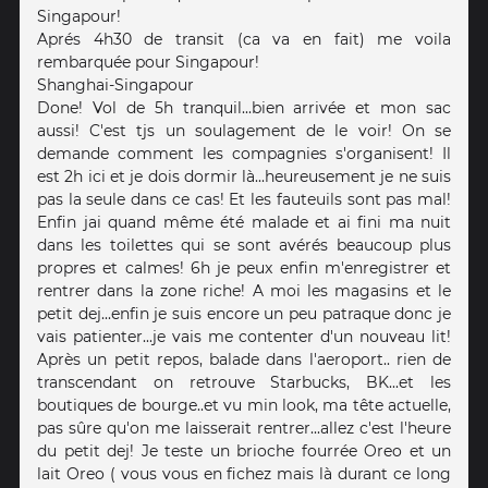
Singapour!
Aprés 4h30 de transit (ca va en fait) me voila
rembarquée pour Singapour!
Shanghai-Singapour
Done! Vol de 5h tranquil...bien arrivée et mon sac
aussi! C'est tjs un soulagement de le voir! On se
demande comment les compagnies s'organisent! Il
est 2h ici et je dois dormir là...heureusement je ne suis
pas la seule dans ce cas! Et les fauteuils sont pas mal!
Enfin jai quand même été malade et ai fini ma nuit
dans les toilettes qui se sont avérés beaucoup plus
propres et calmes! 6h je peux enfin m'enregistrer et
rentrer dans la zone riche! A moi les magasins et le
petit dej...enfin je suis encore un peu patraque donc je
vais patienter...je vais me contenter d'un nouveau lit!
Après un petit repos, balade dans l'aeroport.. rien de
transcendant on retrouve Starbucks, BK...et les
boutiques de bourge..et vu min look, ma tête actuelle,
pas sûre qu'on me laisserait rentrer...allez c'est l'heure
du petit dej! Je teste un brioche fourrée Oreo et un
lait Oreo ( vous vous en fichez mais là durant ce long