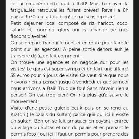
Je l'ai récupéré cette nuit à 1h30! Mais bon avec la
fatigue...les retrouvailles furent breves! Reveil a 8h
puis a 9h30...ca fait du bien! Je me sens reposée!
Petit dejeuner local composé de riz, haricot, coco,
salade et morning glory...oui ca change de mes
flocons d'avoine!
On se prepare tranquillement et en route pour faire le
point sur les agences! A peine sortie dehors euh je
transpire déjà...on fait comment...
On trouve une agence et on negocie dur pour les
visites! Le gars est super sympa et on fairt une affaire!
55 euros pour 4 jours de visite! Ca veut dire que nous
n'avons rien a penser jusqu à vendredi et que samedi
nous arrivons a Bali! Truc de fou! Sans n'avoir rien a
penser! On est trop bien! On n'a plus qu'a suivre le
mouvement!
Visite d'une petite galerie batik puis on se rend au
Kraton ( le palais du sultan) parce que oui ici il existe
un sultan! Bon on se fait arnaquer en payant l'entrée
du village du Sultan et non du palais..et en prenant le
permis foto ( oui ici il faut un permis pour prendre des