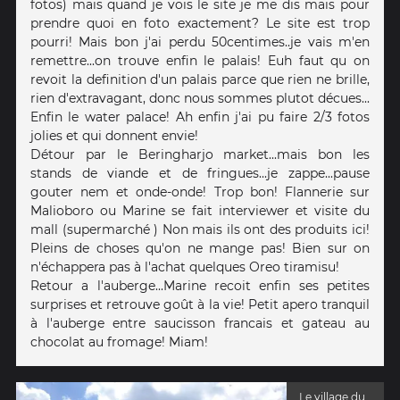
fotos) mais quand je vois le site je me dis mais pour
prendre quoi en foto exactement? Le site est trop
pourri! Mais bon j'ai perdu 50centimes..je vais m'en
remettre...on trouve enfin le palais! Euh faut qu on
revoit la definition d'un palais parce que rien ne brille,
rien d'extravagant, donc nous sommes plutot décues...
Enfin le water palace! Ah enfin j'ai pu faire 2/3 fotos
jolies et qui donnent envie!
Détour par le Beringharjo market...mais bon les
stands de viande et de fringues...je zappe...pause
gouter nem et onde-onde! Trop bon! Flannerie sur
Malioboro ou Marine se fait interviewer et visite du
mall (supermarché ) Non mais ils ont des produits ici!
Pleins de choses qu'on ne mange pas! Bien sur on
n'échappera pas à l'achat quelques Oreo tiramisu!
Retour a l'auberge...Marine recoit enfin ses petites
surprises et retrouve goût à la vie! Petit apero tranquil
à l'auberge entre saucisson francais et gateau au
chocolat au fromage! Miam!
Le village du