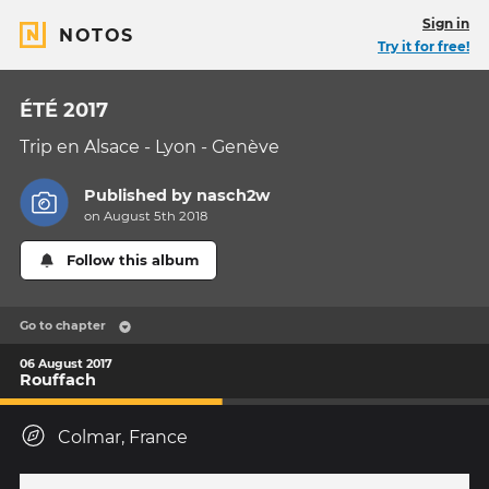
Sign in
NOTOS
Try it for free!
ÉTÉ 2017
Trip en Alsace - Lyon - Genève
Published by
nasch2w
on August 5th 2018
Follow this album
Go to chapter
06 August 2017
Rouffach
Colmar, France