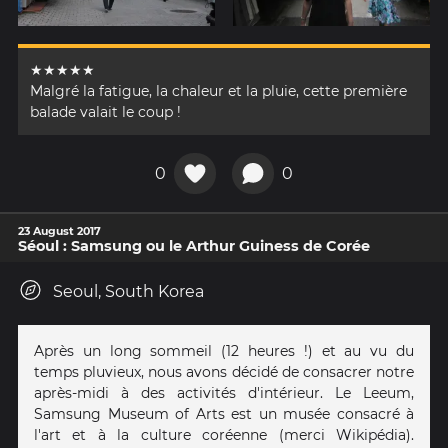
★★★★★
Malgré la fatigue, la chaleur et la pluie, cette première
balade valait le coup !
0
0
23 August 2017
Séoul : Samsung ou le Arthur Guiness de Corée
Seoul, South Korea
Après un long sommeil (12 heures !) et au vu du
temps pluvieux, nous avons décidé de consacrer notre
après-midi à des activités d'intérieur. Le Leeum,
Samsung Museum of Arts est un musée consacré à
l'art et à la culture coréenne (merci Wikipédia).