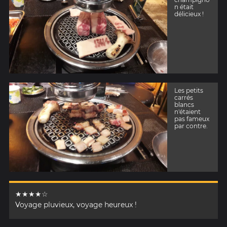
vert
n était
dépassé
délicieux !
dans la
salade :
mes amis
en ont
croqué la
moitié
chacun, ils
l'ont bien
vite
regretté :p !
Les petits
carrés
blancs
n'étaient
pas fameux
par contre.
★★★★☆
Voyage pluvieux, voyage heureux !