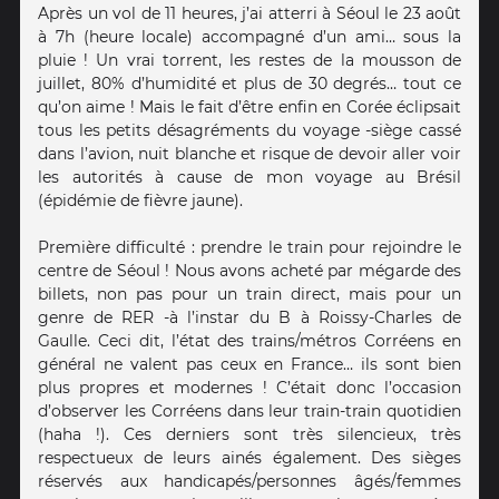
Après un vol de 11 heures, j’ai atterri à Séoul le 23 août
à 7h (heure locale) accompagné d’un ami… sous la
pluie ! Un vrai torrent, les restes de la mousson de
juillet, 80% d’humidité et plus de 30 degrés… tout ce
qu’on aime ! Mais le fait d’être enfin en Corée éclipsait
tous les petits désagréments du voyage -siège cassé
dans l’avion, nuit blanche et risque de devoir aller voir
les autorités à cause de mon voyage au Brésil
(épidémie de fièvre jaune).
Première difficulté : prendre le train pour rejoindre le
centre de Séoul ! Nous avons acheté par mégarde des
billets, non pas pour un train direct, mais pour un
genre de RER -à l’instar du B à Roissy-Charles de
Gaulle. Ceci dit, l’état des trains/métros Corréens en
général ne valent pas ceux en France… ils sont bien
plus propres et modernes ! C’était donc l’occasion
d’observer les Corréens dans leur train-train quotidien
(haha !). Ces derniers sont très silencieux, très
respectueux de leurs ainés également. Des sièges
réservés aux handicapés/personnes âgés/femmes