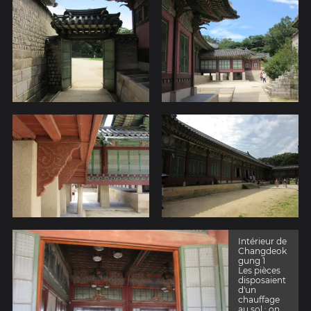
Intérieur de
Changdeok
gung 1
Les pièces
disposaient
d'un
chauffage
au sol : on