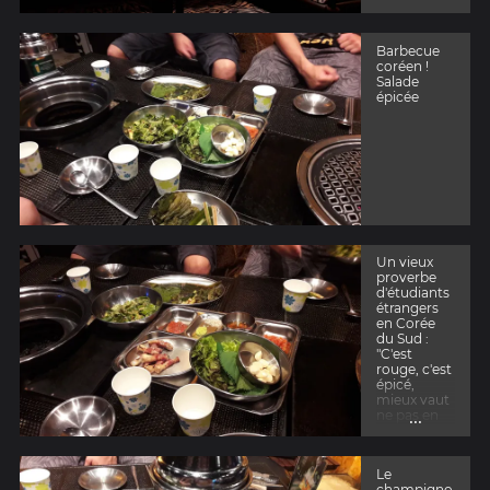
Barbecue
coréen !
Salade
épicée
Un vieux
proverbe
d'étudiants
étrangers
en Corée
du Sud :
"C'est
rouge, c'est
épicé,
mieux vaut
...
ne pas en
manger."
Vous
pouvez voir
Le
un piment
champigno