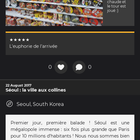
chaude et
le tour est
joué :)
★★★★★
L'euphorie de l'arrivée
0
0
22 August 2017
Séoul : la ville aux collines
Seoul, South Korea
Premier jour, première balade ! Séoul est une
mégalopole immense : six fois plus grande que Paris
pour 10 millions d’habitants ! Nous nous sommes bien