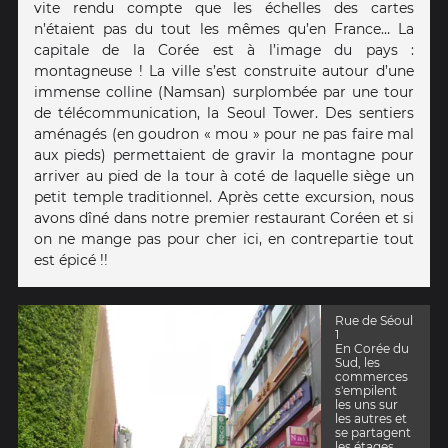
vite rendu compte que les échelles des cartes
n’étaient pas du tout les mêmes qu’en France… La
capitale de la Corée est à l’image du pays :
montagneuse ! La ville s’est construite autour d’une
immense colline (Namsan) surplombée par une tour
de télécommunication, la Seoul Tower. Des sentiers
aménagés (en goudron « mou » pour ne pas faire mal
aux pieds) permettaient de gravir la montagne pour
arriver au pied de la tour à coté de laquelle siège un
petit temple traditionnel. Après cette excursion, nous
avons dîné dans notre premier restaurant Coréen et si
on ne mange pas pour cher ici, en contrepartie tout
est épicé !!
Rue de Séoul
1
En Corée du
Sud, les
commerces
s'empilent
les uns sur
les autres et
se partagent
les étages