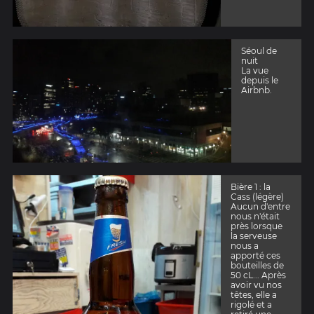
Séoul de
nuit
La vue
depuis le
Airbnb.
Bière 1 : la
Cass (légère)
Aucun d'entre
nous n'était
près lorsque
la serveuse
nous a
apporté ces
bouteilles de
50 cL... Après
avoir vu nos
têtes, elle a
rigolé et a