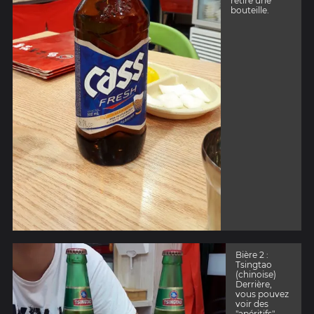
retiré une
bouteille.
Bière 2 :
Tsingtao
(chinoise)
Derrière,
vous pouvez
voir des
"apéritifs"