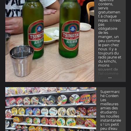
coréens,
servis
gratuitemen
t à chaque
repas. Il n'est
pas
obligatoire
de les
manger, un
peu comme
le pain chez
nous. Il y a
toujours du
radis jaune et
du kimchi,
moins
souvent de
l'ail comme
...
ici.
Supermarc
hé Coréen
Les
meilleures
amies des
étudiants :
les nouilles
instantanée
s ! Un petit
peu d'eau